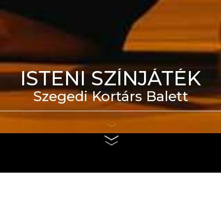
ISTENI SZÍNJÁTÉK
Szegedi Kortárs Balett
eti Táncszínház épülete
us 4. és szeptember 6.