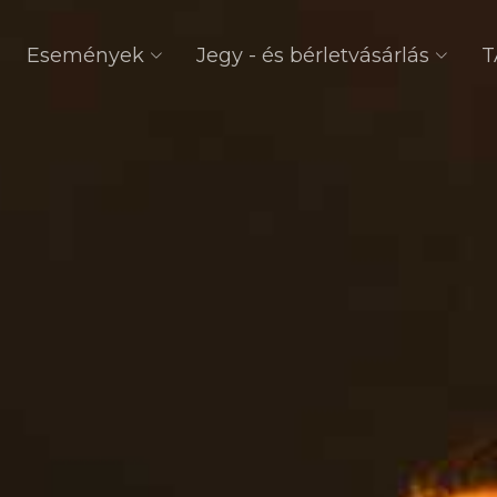
Események
Jegy - és bérletvásárlás
T