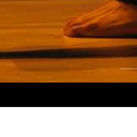
Tájékoztatjuk kedves nézőinket, hogy a
Nemz
és az
Intermezzo Buda Kávézó, 2026. júli
között
zárva tart.