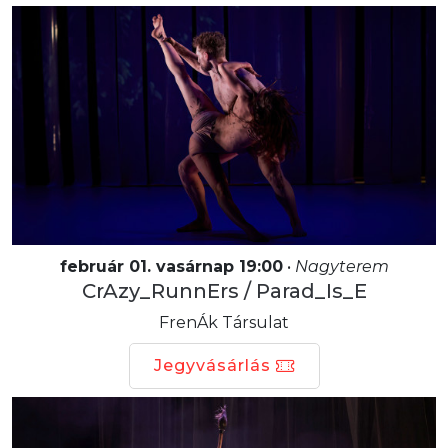
február 01. vasárnap 19:00
•
Nagyterem
CrAzy_RunnErs / Parad_Is_E
FrenÁk Társulat
Jegyvásárlás