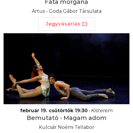
Fata morgana
Artus - Goda Gábor Társulata
Jegyvásárlás
február 19. csütörtök 19:30
•
Kisterem
Bemutató - Magam adom
Kulcsár Noémi Tellabor