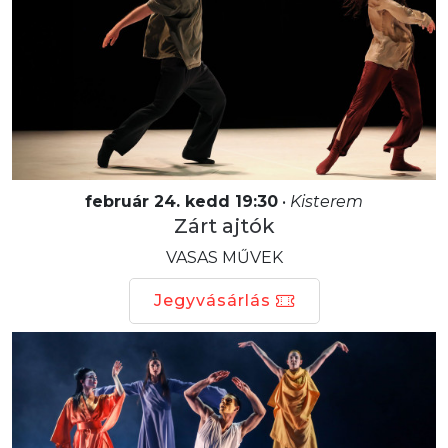
február 24. kedd 19:30
•
Kisterem
Zárt ajtók
VASAS MŰVEK
Jegyvásárlás