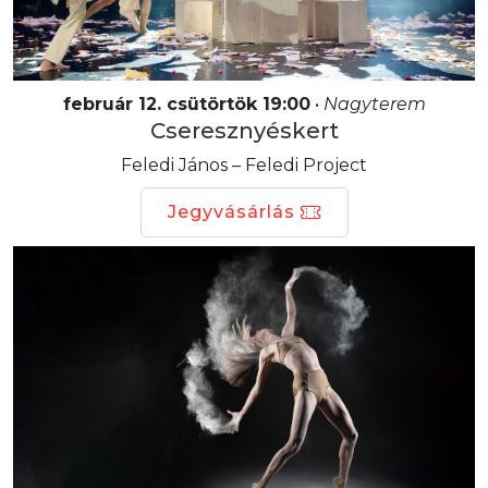
február 12. csütörtök 19:00
•
Nagyterem
Cseresznyéskert
Feledi János – Feledi Project
Jegyvásárlás