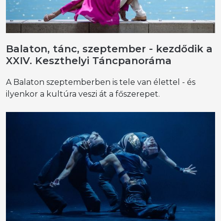
Balaton, tánc, szeptember - kezdődik a
XXIV. Keszthelyi Táncpanoráma
A Balaton szeptemberben is tele van élettel - és
ilyenkor a kultúra veszi át a főszerepet.