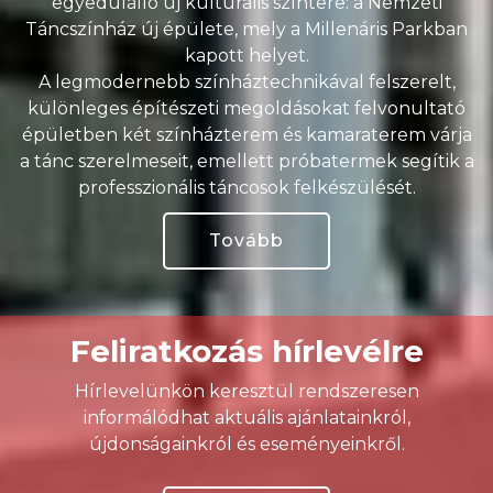
egyedülálló új kulturális színtere: a Nemzeti
Táncszínház új épülete, mely a Millenáris Parkban
kapott helyet.
A legmodernebb színháztechnikával felszerelt,
különleges építészeti megoldásokat felvonultató
épületben két színházterem és kamaraterem várja
a tánc szerelmeseit, emellett próbatermek segítik a
professzionális táncosok felkészülését.
Tovább
Feliratkozás hírlevélre
Hírlevelünkön keresztül rendszeresen
informálódhat aktuális ajánlatainkról,
újdonságainkról és eseményeinkről.