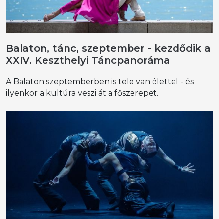
Balaton, tánc, szeptember - kezdődik a
XXIV. Keszthelyi Táncpanoráma
A Balaton szeptemberben is tele van élettel - és
ilyenkor a kultúra veszi át a főszerepet.