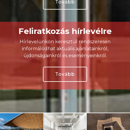
Tovább
Feliratkozás hírlevélre
Hírlevelünkön keresztül rendszeresen
informálódhat aktuális ajánlatainkról,
újdonságainkról és eseményeinkről.
Tovább