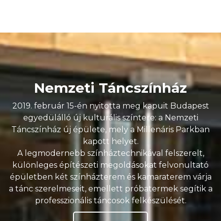
Nemzeti Táncszínház
2019. február 15-én nyitotta meg kapuit Budapest
egyedülálló új kulturális színtere: a Nemzeti
Táncszínház új épülete, mely a Millenáris Parkban
kapott helyet.
A legmodernebb színháztechnikával felszerelt,
különleges építészeti megoldásokat felvonultató
épületben két színházterem és kamaraterem várja
a tánc szerelmeseit, emellett próbatermek segítik a
professzionális táncosok felkészülését.