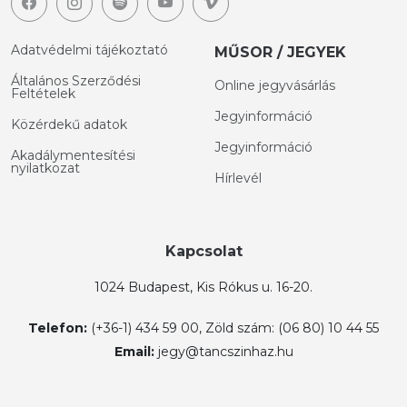
Adatvédelmi tájékoztató
MŰSOR / JEGYEK
Általános Szerződési
Online jegyvásárlás
Feltételek
Jegyinformáció
Közérdekű adatok
Jegyinformáció
Akadálymentesítési
nyilatkozat
Hírlevél
Kapcsolat
1024 Budapest, Kis Rókus u. 16-20.
Telefon:
(+36-1) 434 59 00, Zöld szám: (06 80) 10 44 55
Email:
jegy@tancszinhaz.hu