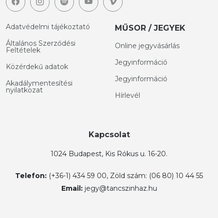
Adatvédelmi tájékoztató
MŰSOR / JEGYEK
Általános Szerződési
Online jegyvásárlás
Feltételek
Jegyinformáció
Közérdekű adatok
Jegyinformáció
Akadálymentesítési
nyilatkozat
Hírlevél
Kapcsolat
1024 Budapest, Kis Rókus u. 16-20.
Telefon:
(+36-1) 434 59 00, Zöld szám: (06 80) 10 44 55
Email:
jegy@tancszinhaz.hu