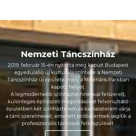
Nemzeti Táncszínház
2019. február 15-én nyitotta meg kapuit Budapest
egyedülálló új kulturális színtere: a Nemzeti
Táncszínház új épülete, mely a Millenáris Parkban
kapott helyet.
A legmodernebb színháztechnikával felszerelt,
különleges építészeti megoldásokat felvonultató
épületben két színházterem és kamaraterem várja
a tánc szerelmeseit, emellett próbatermek segítik a
professzionális táncosok felkészülését.