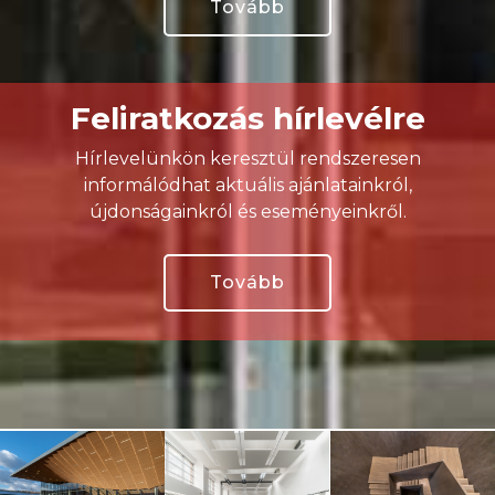
Tovább
Feliratkozás hírlevélre
Hírlevelünkön keresztül rendszeresen
informálódhat aktuális ajánlatainkról,
újdonságainkról és eseményeinkről.
Tovább