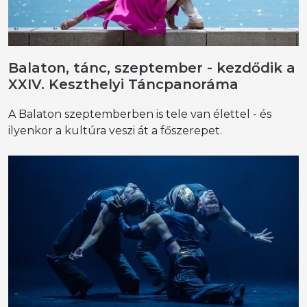
Balaton, tánc, szeptember - kezdődik a
XXIV. Keszthelyi Táncpanoráma
A Balaton szeptemberben is tele van élettel - és
ilyenkor a kultúra veszi át a főszerepet.