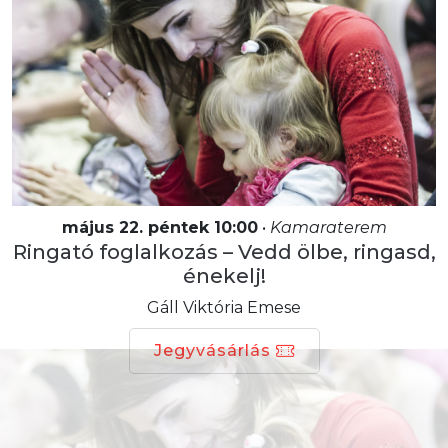
május 22. péntek 10:00
•
Kamaraterem
Ringató foglalkozás – Vedd ölbe, ringasd,
énekelj!
Gáll Viktória Emese
Jegyvásárlás