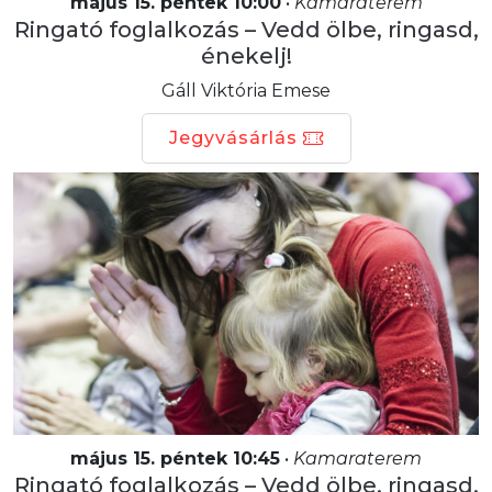
május 15. péntek 10:00
•
Kamaraterem
Ringató foglalkozás – Vedd ölbe, ringasd,
énekelj!
Gáll Viktória Emese
Jegyvásárlás
május 15. péntek 10:45
•
Kamaraterem
Ringató foglalkozás – Vedd ölbe, ringasd,