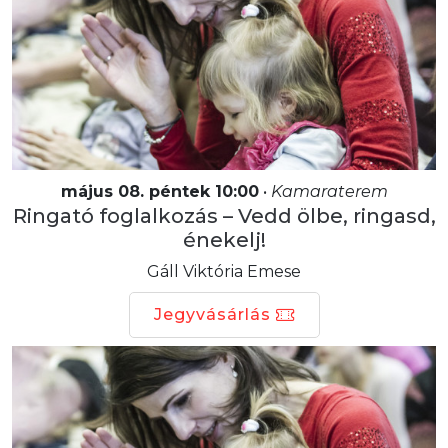
május 08. péntek 10:00
•
Kamaraterem
Ringató foglalkozás – Vedd ölbe, ringasd,
énekelj!
Gáll Viktória Emese
Jegyvásárlás