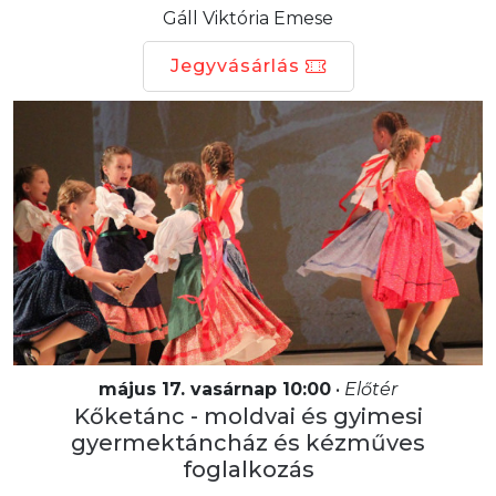
Gáll Viktória Emese
Jegyvásárlás
május 17. vasárnap 10:00
•
Előtér
Kőketánc - moldvai és gyimesi
gyermektáncház és kézműves
foglalkozás