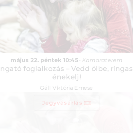
május 22. péntek 10:45
•
Kamaraterem
Ringató foglalkozás – Vedd ölbe, ringasd,
énekelj!
Gáll Viktória Emese
Jegyvásárlás