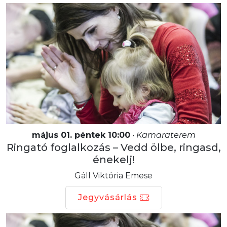
május 01. péntek 10:00
•
Kamaraterem
Ringató foglalkozás – Vedd ölbe, ringasd,
énekelj!
Gáll Viktória Emese
Jegyvásárlás