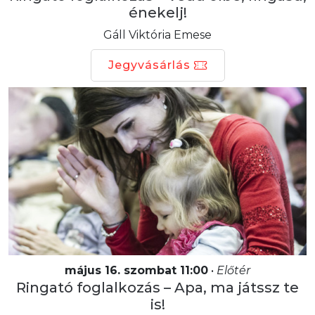
énekelj!
Gáll Viktória Emese
Jegyvásárlás
május 16. szombat 11:00
•
Előtér
Ringató foglalkozás – Apa, ma játssz te
is!