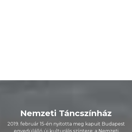
május 31. vasárnap 10:00
•
Előtér
Kőketánc - moldvai és gyimesi
gyermektáncház és kézműves
foglalkozás
Sándor Ildikó
Nemzeti Táncszínház
2019. február 15-én nyitotta meg kapuit Budapest
egyedülálló új kulturális színtere: a Nemzeti