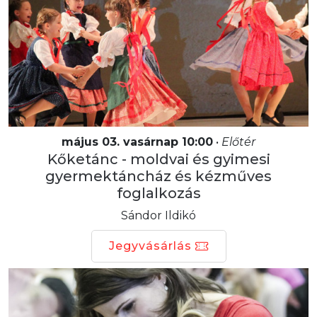
május 03. vasárnap 10:00
•
Előtér
Kőketánc - moldvai és gyimesi
gyermektáncház és kézműves
foglalkozás
Sándor Ildikó
Jegyvásárlás