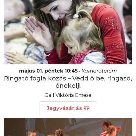
május 01. péntek 10:45
•
Kamaraterem
Ringató foglalkozás – Vedd ölbe, ringasd,
énekelj!
Gáll Viktória Emese
Jegyvásárlás