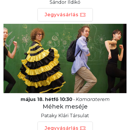
Sándor Ildikó
Jegyvásárlás
május 18. hétfő 10:30
•
Kamaraterem
Méhek meséje
Pataky Klári Társulat
Jegyvásárlás