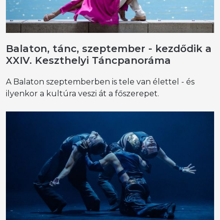
Balaton, tánc, szeptember - kezdődik a
XXIV. Keszthelyi Táncpanoráma
A Balaton szeptemberben is tele van élettel - és
ilyenkor a kultúra veszi át a főszerepet.