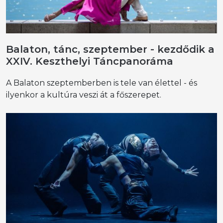
Balaton, tánc, szeptember - kezdődik a
XXIV. Keszthelyi Táncpanoráma
A Balaton szeptemberben is tele van élettel - és
ilyenkor a kultúra veszi át a főszerepet.