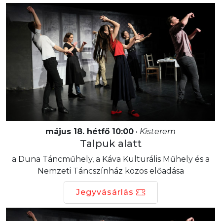
május 18. hétfő 10:00
•
Kisterem
Talpuk alatt
a Duna Táncműhely, a Káva Kulturális Műhely és a
Nemzeti Táncszínház közös előadása
Jegyvásárlás