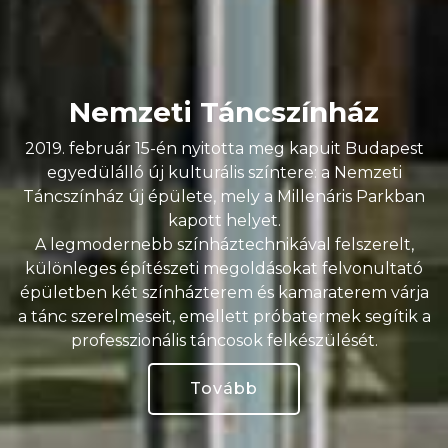
Nemzeti Táncszínház
2019. február 15-én nyitotta meg kapuit Budapest
egyedülálló új kulturális színtere: a Nemzeti
Táncszínház új épülete, mely a Millenáris Parkban
kapott helyet.
A legmodernebb színháztechnikával felszerelt,
különleges építészeti megoldásokat felvonultató
épületben két színházterem és kamaraterem várja
a tánc szerelmeseit, emellett próbatermek segítik a
professzionális táncosok felkészülését.
Tovább