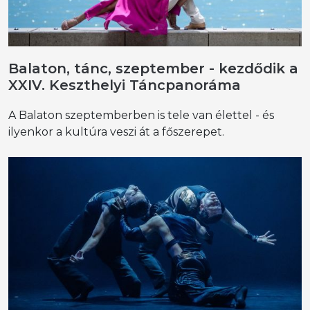
Balaton, tánc, szeptember - kezdődik a
XXIV. Keszthelyi Táncpanoráma
A Balaton szeptemberben is tele van élettel - és
ilyenkor a kultúra veszi át a főszerepet.