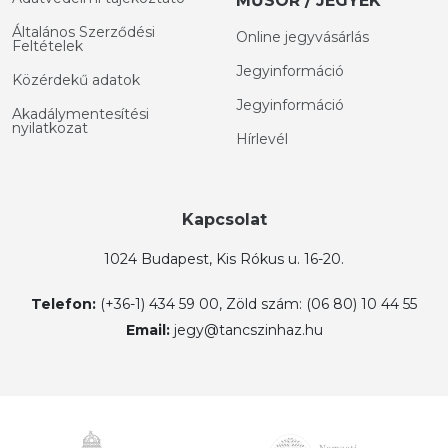
MŰSOR / JEGYEK
Általános Szerződési
Online jegyvásárlás
Feltételek
Jegyinformáció
Közérdekű adatok
Jegyinformáció
Akadálymentesítési
nyilatkozat
Hírlevél
Kapcsolat
1024 Budapest, Kis Rókus u. 16-20.
Telefon:
(+36-1) 434 59 00, Zöld szám: (06 80) 10 44 55
Email:
jegy@tancszinhaz.hu