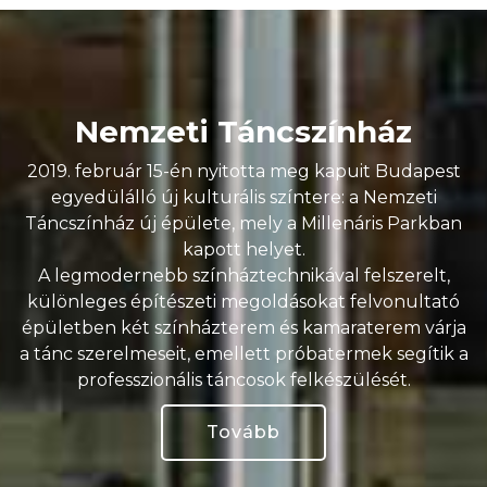
Nemzeti Táncszínház
2019. február 15-én nyitotta meg kapuit Budapest
egyedülálló új kulturális színtere: a Nemzeti
Táncszínház új épülete, mely a Millenáris Parkban
kapott helyet.
A legmodernebb színháztechnikával felszerelt,
különleges építészeti megoldásokat felvonultató
épületben két színházterem és kamaraterem várja
a tánc szerelmeseit, emellett próbatermek segítik a
professzionális táncosok felkészülését.
Tovább