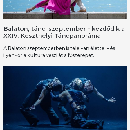
Balaton, tánc, szeptember - kezdődik a
XXIV. Keszthelyi Táncpanoráma
A Balaton szeptemberben is tele van élettel - és
ilyenkor a kultúra veszi át a főszerepet.