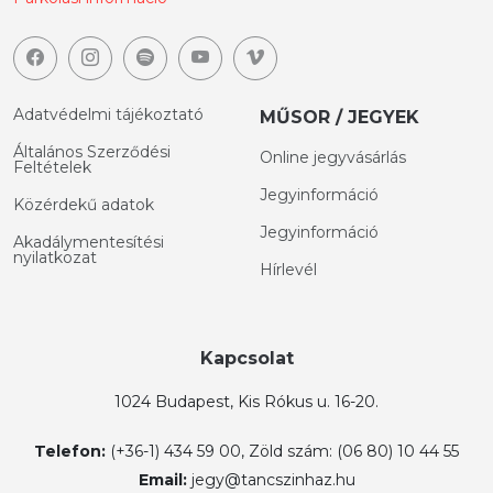
Adatvédelmi tájékoztató
MŰSOR / JEGYEK
Általános Szerződési
Online jegyvásárlás
Feltételek
Jegyinformáció
Közérdekű adatok
Jegyinformáció
Akadálymentesítési
nyilatkozat
Hírlevél
Kapcsolat
1024 Budapest, Kis Rókus u. 16-20.
Telefon:
(+36-1) 434 59 00, Zöld szám: (06 80) 10 44 55
Email:
jegy@tancszinhaz.hu