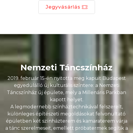
Jegyvásárlás
Nemzeti Táncszínház
2019. február 15-én nyitotta meg kapuit Budapest
egyedülálló új kulturális színtere: a Nemzeti
Táncszínház új épülete, mely a Millenáris Parkban
kapott helyet.
A legmodernebb színháztechnikával felszerelt,
különleges építészeti megoldásokat felvonultató
épületben két színházterem és kamaraterem várja
a tánc szerelmeseit, emellett próbatermek segítik a