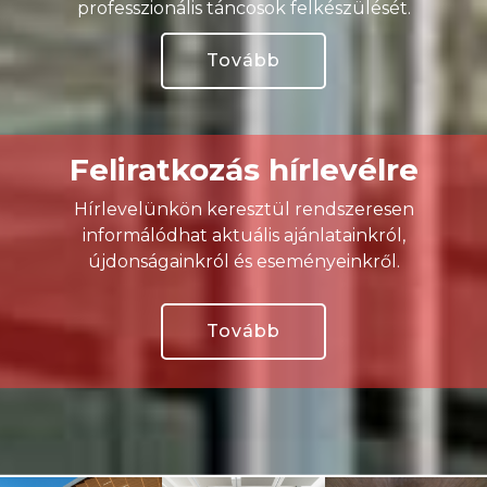
professzionális táncosok felkészülését.
Tovább
Feliratkozás hírlevélre
Hírlevelünkön keresztül rendszeresen
informálódhat aktuális ajánlatainkról,
újdonságainkról és eseményeinkről.
Tovább