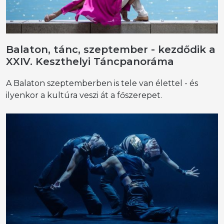
Balaton, tánc, szeptember - kezdődik a
XXIV. Keszthelyi Táncpanoráma
A Balaton szeptemberben is tele van élettel - és
ilyenkor a kultúra veszi át a főszerepet.