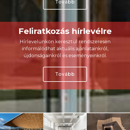
Tovább
Feliratkozás hírlevélre
Hírlevelünkön keresztül rendszeresen
informálódhat aktuális ajánlatainkról,
újdonságainkról és eseményeinkről.
Tovább