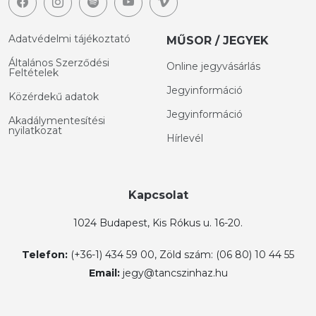
Adatvédelmi tájékoztató
MŰSOR / JEGYEK
Általános Szerződési
Online jegyvásárlás
Feltételek
Jegyinformáció
Közérdekű adatok
Jegyinformáció
Akadálymentesítési
nyilatkozat
Hírlevél
Kapcsolat
1024 Budapest, Kis Rókus u. 16-20.
Telefon:
(+36-1) 434 59 00, Zöld szám: (06 80) 10 44 55
Email:
jegy@tancszinhaz.hu