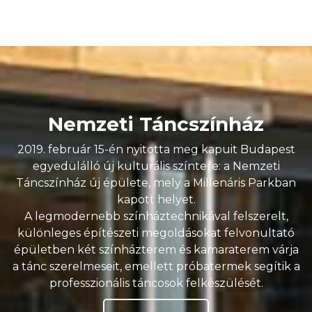
Nemzeti Táncszínház
2019. február 15-én nyitotta meg kapuit Budapest
egyedülálló új kulturális színtere: a Nemzeti
Táncszínház új épülete, mely a Millenáris Parkban
kapott helyet.
A legmodernebb színháztechnikával felszerelt,
különleges építészeti megoldásokat felvonultató
épületben két színházterem és kamaraterem várja
a tánc szerelmeseit, emellett próbatermek segítik a
professzionális táncosok felkészülését.