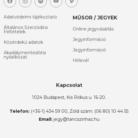
Adatvédelmi tájékoztató
MŰSOR / JEGYEK
Általános Szerződési
Online jegyvásárlás
Feltételek
Jegyinformáció
Közérdekű adatok
Jegyinformáció
Akadálymentesítési
nyilatkozat
Hírlevél
Kapcsolat
1024 Budapest, Kis Rókus u. 16-20.
Telefon:
(+36-1) 434 59 00, Zöld szám: (06 80) 10 44 55
Email:
jegy@tancszinhaz.hu