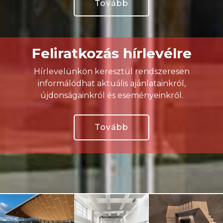
Tovább
Feliratkozás hírlevélre
Hírlevelünkön keresztül rendszeresen
informálódhat aktuális ajánlatainkról,
újdonságainkról és eseményeinkről.
Tovább