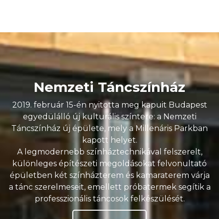
Nemzeti Táncszínház
2019. február 15-én nyitotta meg kapuit Budapest
egyedülálló új kulturális színtere: a Nemzeti
Táncszínház új épülete, mely a Millenáris Parkban
kapott helyet.
A legmodernebb színháztechnikával felszerelt,
különleges építészeti megoldásokat felvonultató
épületben két színházterem és kamaraterem várja
a tánc szerelmeseit, emellett próbatermek segítik a
professzionális táncosok felkészülését.