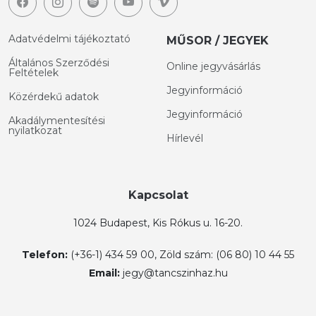
Adatvédelmi tájékoztató
MŰSOR / JEGYEK
Általános Szerződési
Online jegyvásárlás
Feltételek
Jegyinformáció
Közérdekű adatok
Jegyinformáció
Akadálymentesítési
nyilatkozat
Hírlevél
Kapcsolat
1024 Budapest, Kis Rókus u. 16-20.
Telefon:
(+36-1) 434 59 00, Zöld szám: (06 80) 10 44 55
Email:
jegy@tancszinhaz.hu