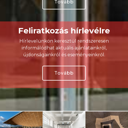
Tovább
Feliratkozás hírlevélre
Hírlevelünkön keresztül rendszeresen
informálódhat aktuális ajánlatainkról,
újdonságainkról és eseményeinkről.
Tovább