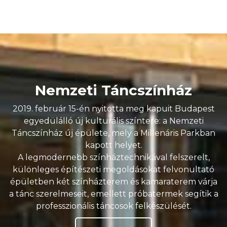
Nemzeti Táncszínház
2019. február 15-én nyitotta meg kapuit Budapest
egyedülálló új kulturális színtere: a Nemzeti
Táncszínház új épülete, mely a Millenáris Parkban
kapott helyet.
A legmodernebb színháztechnikával felszerelt,
különleges építészeti megoldásokat felvonultató
épületben két színházterem és kamaraterem várja
a tánc szerelmeseit, emellett próbatermek segítik a
professzionális táncosok felkészülését.