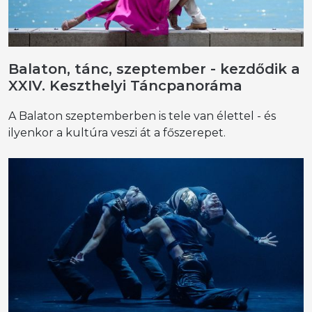
Balaton, tánc, szeptember - kezdődik a
XXIV. Keszthelyi Táncpanoráma
A Balaton szeptemberben is tele van élettel - és
ilyenkor a kultúra veszi át a főszerepet.