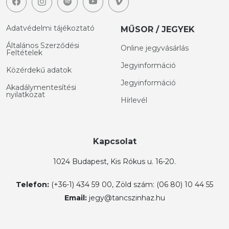
Adatvédelmi tájékoztató
MŰSOR / JEGYEK
Általános Szerződési
Online jegyvásárlás
Feltételek
Jegyinformáció
Közérdekű adatok
Jegyinformáció
Akadálymentesítési
nyilatkozat
Hírlevél
Kapcsolat
1024 Budapest, Kis Rókus u. 16-20.
Telefon:
(+36-1) 434 59 00, Zöld szám: (06 80) 10 44 55
Email:
jegy@tancszinhaz.hu