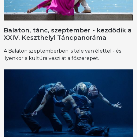
Balaton, tánc, szeptember - kezdődik a
XXIV. Keszthelyi Táncpanoráma
A Balaton szeptemberben is tele van élettel - és
ilyenkor a kultúra veszi át a főszerepet.