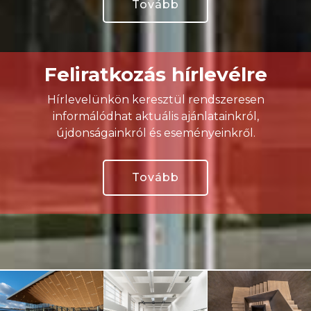
Tovább
Feliratkozás hírlevélre
Hírlevelünkön keresztül rendszeresen
informálódhat aktuális ajánlatainkról,
újdonságainkról és eseményeinkről.
Tovább