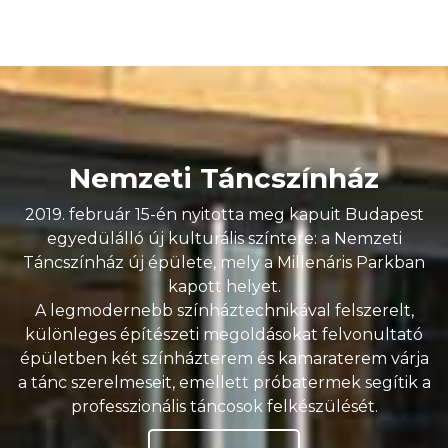
Nemzeti Táncszínház
2019. február 15-én nyitotta meg kapuit Budapest
egyedülálló új kulturális színtere: a Nemzeti
Táncszínház új épülete, mely a Millenáris Parkban
kapott helyet.
A legmodernebb színháztechnikával felszerelt,
különleges építészeti megoldásokat felvonultató
épületben két színházterem és kamaraterem várja
a tánc szerelmeseit, emellett próbatermek segítik a
professzionális táncosok felkészülését.