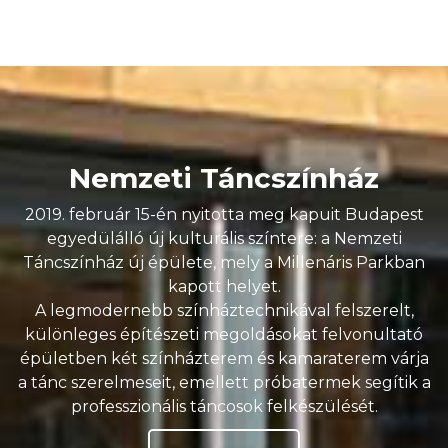
Nemzeti Táncszínház
2019. február 15-én nyitotta meg kapuit Budapest
egyedülálló új kulturális színtere: a Nemzeti
Táncszínház új épülete, mely a Millenáris Parkban
kapott helyet.
A legmodernebb színháztechnikával felszerelt,
különleges építészeti megoldásokat felvonultató
épületben két színházterem és kamaraterem várja
a tánc szerelmeseit, emellett próbatermek segítik a
professzionális táncosok felkészülését.