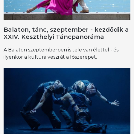
Balaton, tánc, szeptember - kezdődik a
XXIV. Keszthelyi Táncpanoráma
A Balaton szeptemberben is tele van élettel - és
ilyenkor a kultúra veszi át a főszerepet.