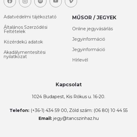
Adatvédelmi tájékoztató
MŰSOR / JEGYEK
Általános Szerződési
Online jegyvásárlás
Feltételek
Jegyinformáció
Közérdekű adatok
Jegyinformáció
Akadálymentesítési
nyilatkozat
Hírlevél
Kapcsolat
1024 Budapest, Kis Rókus u. 16-20.
Telefon:
(+36-1) 434 59 00, Zöld szám: (06 80) 10 44 55
Email:
jegy@tancszinhaz.hu