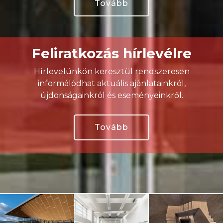
Tovább
Feliratkozás hírlevélre
Hírlevelünkön keresztül rendszeresen
informálódhat aktuális ajánlatainkról,
újdonságainkról és eseményeinkről.
Tovább