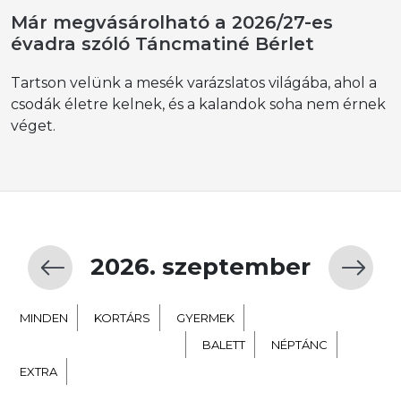
Már megvásárolható a 2026/27-es
évadra szóló Táncmatiné Bérlet
Tartson velünk a mesék varázslatos világába, ahol a
csodák életre kelnek, és a kalandok soha nem érnek
véget.
2026. szeptember
MINDEN
KORTÁRS
GYERMEK
TÁNC SZÍNHÁZ NEVELÉS
BALETT
NÉPTÁNC
EXTRA