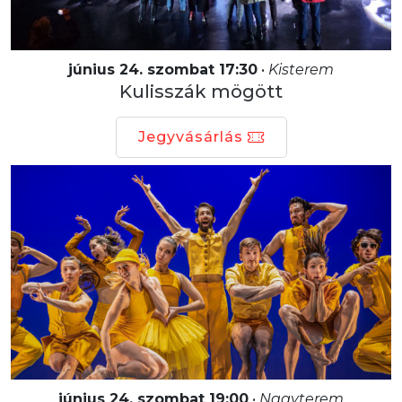
június 24. szombat 17:30
•
Kisterem
Kulisszák mögött
Jegyvásárlás
június 24. szombat 19:00
•
Nagyterem