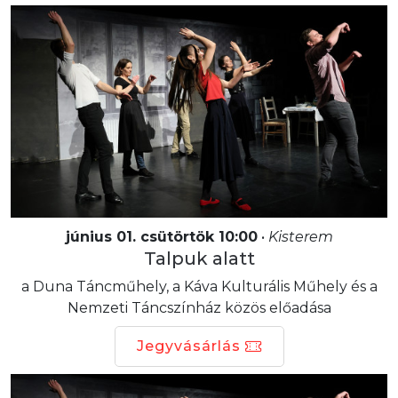
június 01. csütörtök 10:00
•
Kisterem
Talpuk alatt
a Duna Táncműhely, a Káva Kulturális Műhely és a
Nemzeti Táncszínház közös előadása
Jegyvásárlás