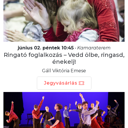
június 02. péntek 10:45
•
Kamaraterem
Ringató foglalkozás – Vedd ölbe, ringasd,
énekelj!
Gáll Viktória Emese
Jegyvásárlás