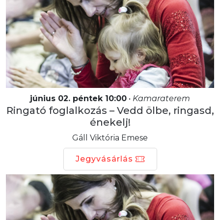
június 02. péntek 10:00
•
Kamaraterem
Ringató foglalkozás – Vedd ölbe, ringasd,
énekelj!
Gáll Viktória Emese
Jegyvásárlás