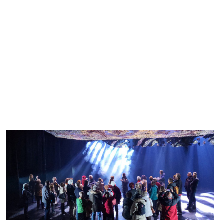
június 24. szombat 15:00
•
Nagyterem
RAMAZURI
Duda Éva Társulat
Jegyvásárlás