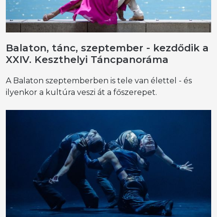
Balaton, tánc, szeptember - kezdődik a
XXIV. Keszthelyi Táncpanoráma
A Balaton szeptemberben is tele van élettel - és
ilyenkor a kultúra veszi át a főszerepet.