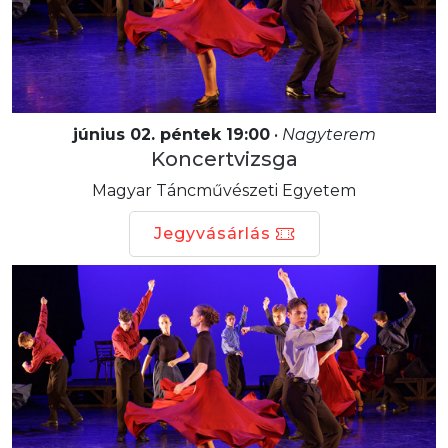
június 02. péntek 19:00
•
Nagyterem
Koncertvizsga
Magyar Táncművészeti Egyetem
Jegyvásárlás