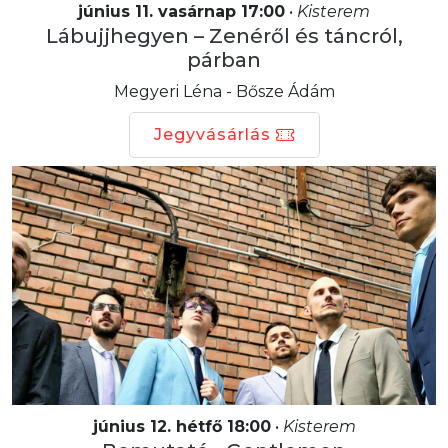
június 11. vasárnap 17:00
•
Kisterem
Lábujjhegyen – Zenéről és táncról,
párban
Megyeri Léna - Bősze Ádám
Jegyvásárlás
június 12. hétfő 18:00
•
Kisterem