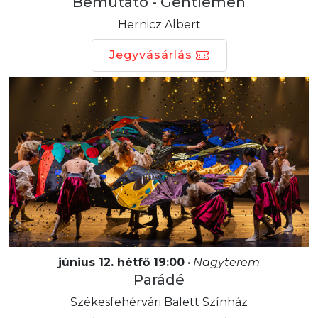
Bemutató - Gentlemen
Hernicz Albert
Jegyvásárlás
június 12. hétfő 19:00
•
Nagyterem
Parádé
Székesfehérvári Balett Színház