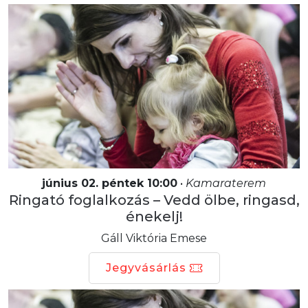
június 02. péntek 10:00
•
Kamaraterem
Ringató foglalkozás – Vedd ölbe, ringasd,
énekelj!
Gáll Viktória Emese
Jegyvásárlás