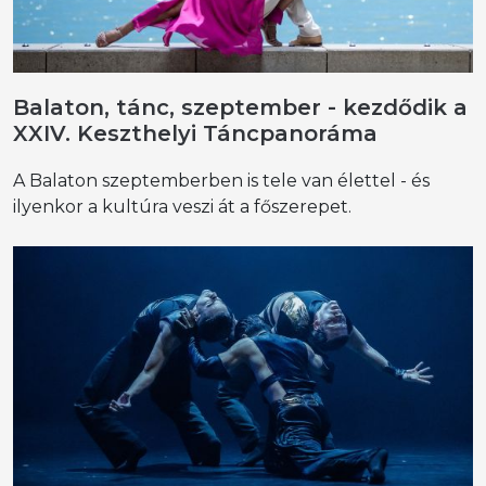
Balaton, tánc, szeptember - kezdődik a
XXIV. Keszthelyi Táncpanoráma
A Balaton szeptemberben is tele van élettel - és
ilyenkor a kultúra veszi át a főszerepet.