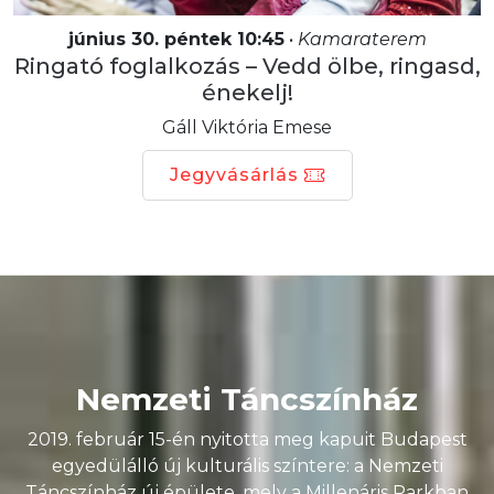
június 30. péntek 10:45
•
Kamaraterem
Ringató foglalkozás – Vedd ölbe, ringasd,
énekelj!
Gáll Viktória Emese
Jegyvásárlás
Nemzeti Táncszínház
2019. február 15-én nyitotta meg kapuit Budapest
egyedülálló új kulturális színtere: a Nemzeti
Táncszínház új épülete, mely a Millenáris Parkban