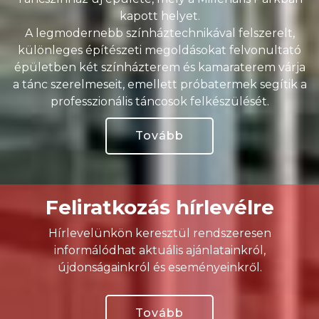
kapott helyet.
A legmodernebb színháztechnikával felszerelt,
különleges építészeti megoldásokat felvonultató
épületben két színházterem és kamaraterem várja
a tánc szerelmeseit, emellett próbatermek segítik a
professzionális táncosok felkészülését.
Tovább
Feliratkozás hírlevélre
Hírlevelünkön keresztül rendszeresen
informálódhat aktuális ajánlatainkról,
újdonságainkról és eseményeinkről.
Tovább