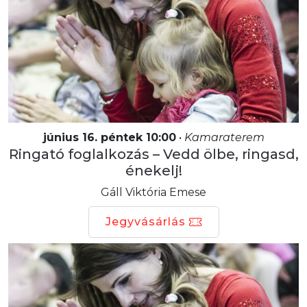
június 16. péntek 10:00
•
Kamaraterem
Ringató foglalkozás – Vedd ölbe, ringasd,
énekelj!
Gáll Viktória Emese
Jegyvásárlás