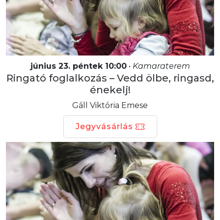
június 23. péntek 10:00
•
Kamaraterem
Ringató foglalkozás – Vedd ölbe, ringasd,
énekelj!
Gáll Viktória Emese
Jegyvásárlás