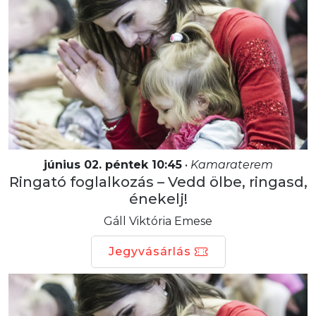
június 02. péntek 10:45
•
Kamaraterem
Ringató foglalkozás – Vedd ölbe, ringasd,
énekelj!
Gáll Viktória Emese
Jegyvásárlás