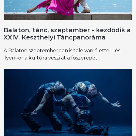
Balaton, tánc, szeptember - kezdődik a
XXIV. Keszthelyi Táncpanoráma
A Balaton szeptemberben is tele van élettel - és
ilyenkor a kultúra veszi át a főszerepet.