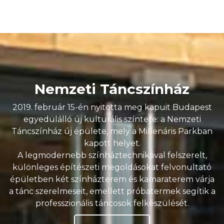
Nemzeti Táncszínház
2019. február 15-én nyitotta meg kapuit Budapest
egyedülálló új kulturális színtere: a Nemzeti
Táncszínház új épülete, mely a Millenáris Parkban
kapott helyet.
A legmodernebb színháztechnikával felszerelt,
különleges építészeti megoldásokat felvonultató
épületben két színházterem és kamaraterem várja
a tánc szerelmeseit, emellett próbatermek segítik a
professzionális táncosok felkészülését.