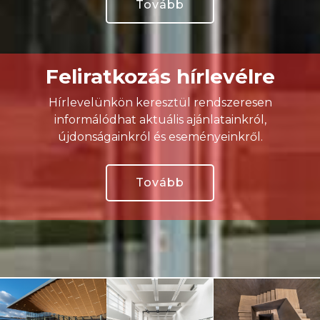
Tovább
Feliratkozás hírlevélre
Hírlevelünkön keresztül rendszeresen
informálódhat aktuális ajánlatainkról,
újdonságainkról és eseményeinkről.
Tovább