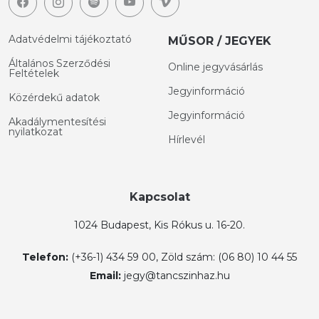
Adatvédelmi tájékoztató
MŰSOR / JEGYEK
Általános Szerződési
Online jegyvásárlás
Feltételek
Jegyinformáció
Közérdekű adatok
Jegyinformáció
Akadálymentesítési
nyilatkozat
Hírlevél
Kapcsolat
1024 Budapest, Kis Rókus u. 16-20.
Telefon:
(+36-1) 434 59 00, Zöld szám: (06 80) 10 44 55
Email:
jegy@tancszinhaz.hu