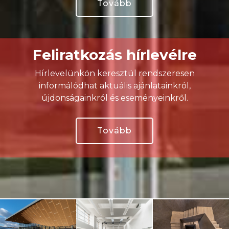
Tovább
Feliratkozás hírlevélre
Hírlevelünkön keresztül rendszeresen
informálódhat aktuális ajánlatainkról,
újdonságainkról és eseményeinkről.
Tovább