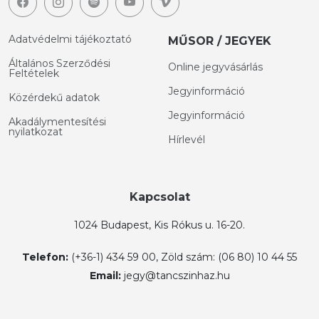
Adatvédelmi tájékoztató
MŰSOR / JEGYEK
Általános Szerződési
Online jegyvásárlás
Feltételek
Jegyinformáció
Közérdekű adatok
Jegyinformáció
Akadálymentesítési
nyilatkozat
Hírlevél
Kapcsolat
1024 Budapest, Kis Rókus u. 16-20.
Telefon:
(+36-1) 434 59 00, Zöld szám: (06 80) 10 44 55
Email:
jegy@tancszinhaz.hu