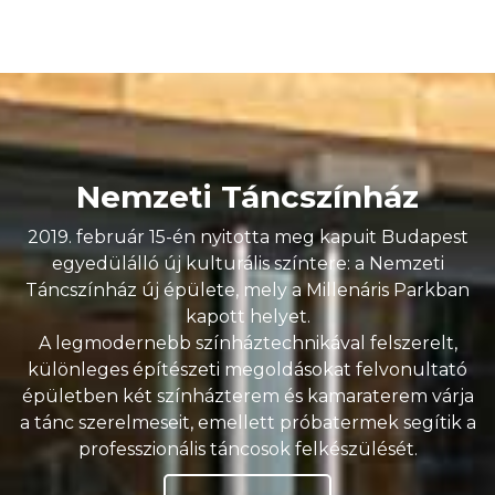
Nemzeti Táncszínház
2019. február 15-én nyitotta meg kapuit Budapest
egyedülálló új kulturális színtere: a Nemzeti
Táncszínház új épülete, mely a Millenáris Parkban
kapott helyet.
A legmodernebb színháztechnikával felszerelt,
különleges építészeti megoldásokat felvonultató
épületben két színházterem és kamaraterem várja
a tánc szerelmeseit, emellett próbatermek segítik a
professzionális táncosok felkészülését.