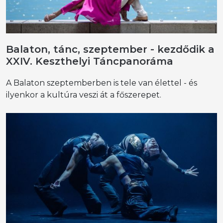
Balaton, tánc, szeptember - kezdődik a
XXIV. Keszthelyi Táncpanoráma
A Balaton szeptemberben is tele van élettel - és
ilyenkor a kultúra veszi át a főszerepet.