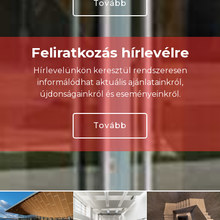
Tovább
Feliratkozás hírlevélre
Hírlevelünkön keresztül rendszeresen
informálódhat aktuális ajánlatainkról,
újdonságainkról és eseményeinkről.
Tovább