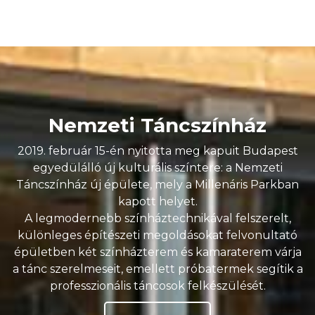
Nemzeti Táncszínház
2019. február 15-én nyitotta meg kapuit Budapest
egyedülálló új kulturális színtere: a Nemzeti
Táncszínház új épülete, mely a Millenáris Parkban
kapott helyet.
A legmodernebb színháztechnikával felszerelt,
különleges építészeti megoldásokat felvonultató
épületben két színházterem és kamaraterem várja
a tánc szerelmeseit, emellett próbatermek segítik a
professzionális táncosok felkészülését.