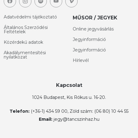
Adatvédelmi tájékoztató
MŰSOR / JEGYEK
Általános Szerződési
Online jegyvásárlás
Feltételek
Jegyinformáció
Közérdekű adatok
Jegyinformáció
Akadálymentesítési
nyilatkozat
Hírlevél
Kapcsolat
1024 Budapest, Kis Rókus u. 16-20.
Telefon:
(+36-1) 434 59 00, Zöld szám: (06 80) 10 44 55
Email:
jegy@tancszinhaz.hu