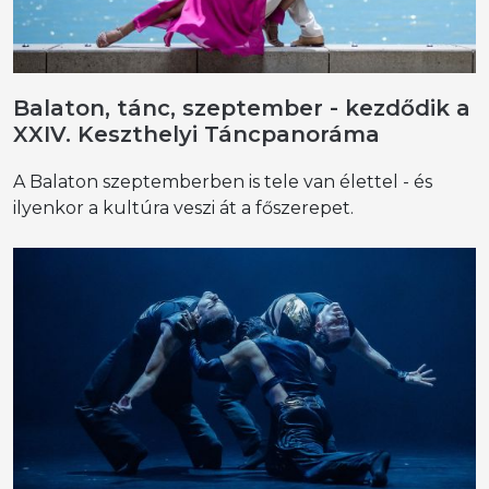
Balaton, tánc, szeptember - kezdődik a
XXIV. Keszthelyi Táncpanoráma
A Balaton szeptemberben is tele van élettel - és
ilyenkor a kultúra veszi át a főszerepet.