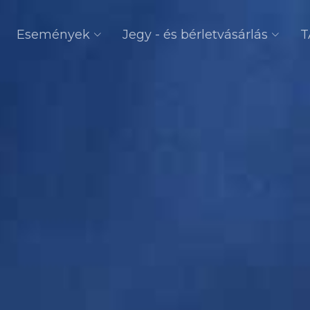
Események
Jegy - és bérletvásárlás
T