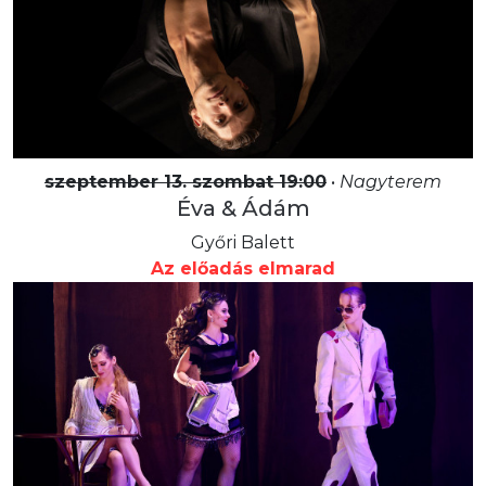
szeptember 13. szombat 19:00
•
Nagyterem
Éva & Ádám
Győri Balett
Az előadás elmarad