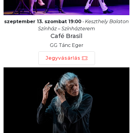
szeptember 13. szombat 19:00
•
Keszthely Balaton
Színház – Színházterem
Café Brasil
GG Tánc Eger
Jegyvásárlás