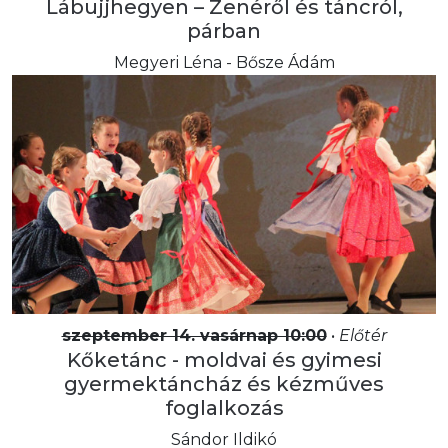
Lábujjhegyen – Zenéről és táncról,
párban
Megyeri Léna - Bősze Ádám
szeptember 14. vasárnap 10:00
•
Előtér
Kőketánc - moldvai és gyimesi
gyermektáncház és kézműves
foglalkozás
Sándor Ildikó