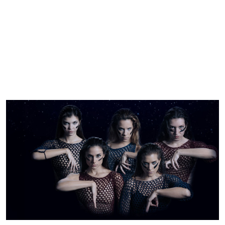
szeptember 24. szerda 19:30
•
Kisterem
Party Time
PR–Evolution Dance Company
Jegyvásárlás