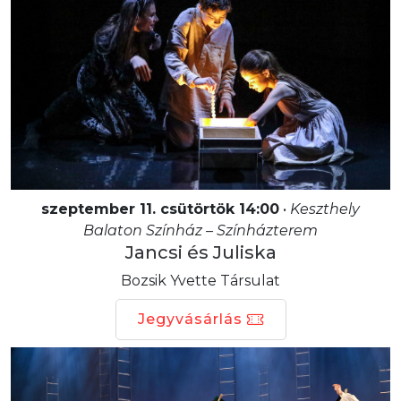
szeptember 11. csütörtök 14:00
•
Keszthely
Balaton Színház – Színházterem
Jancsi és Juliska
Bozsik Yvette Társulat
Jegyvásárlás