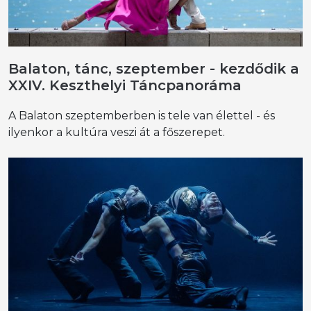
Balaton, tánc, szeptember - kezdődik a
XXIV. Keszthelyi Táncpanoráma
A Balaton szeptemberben is tele van élettel - és
ilyenkor a kultúra veszi át a főszerepet.