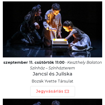
szeptember 11. csütörtök 11:00
•
Keszthely Balaton
Színház – Színházterem
Jancsi és Juliska
Bozsik Yvette Társulat
Jegyvásárlás