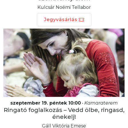
Kulcsár Noémi Tellabor
Jegyvásárlás
szeptember 19. péntek 10:00
•
Kamaraterem
Ringató foglalkozás – Vedd ölbe, ringasd,
énekelj!
Gáll Viktória Emese