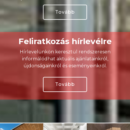
Tovább
Feliratkozás hírlevélre
Hírlevelünkön keresztül rendszeresen
informálódhat aktuális ajánlatainkról,
újdonságainkról és eseményeinkről.
Tovább