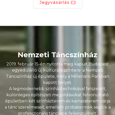
Jegyvásárlás
Nemzeti Táncszínház
2019. február 15-én nyitotta meg kapuit Budapest
egyedülálló új kulturális színtere: a Nemzeti
Táncszínház új épülete, mely a Millenáris Parkban
kapott helyet.
A legmodernebb színháztechnikával felszerelt,
különleges építészeti megoldásokat felvonultató
épületben két színházterem és kamaraterem várja
a tánc szerelmeseit, emellett próbatermek segítik a
professzionális táncosok felkészülését.