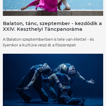
Balaton, tánc, szeptember - kezdődik a
XXIV. Keszthelyi Táncpanoráma
A Balaton szeptemberben is tele van élettel - és
ilyenkor a kultúra veszi át a főszerepet.