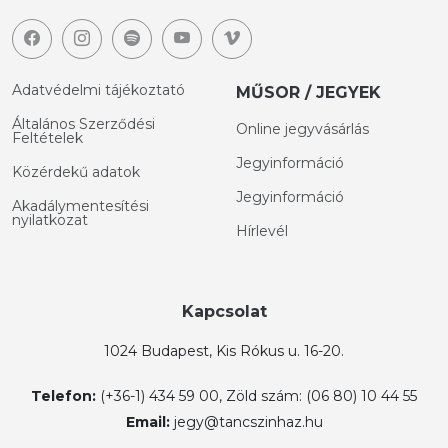
Adatvédelmi tájékoztató
MŰSOR / JEGYEK
Általános Szerződési
Online jegyvásárlás
Feltételek
Jegyinformáció
Közérdekű adatok
Jegyinformáció
Akadálymentesítési
nyilatkozat
Hírlevél
Kapcsolat
1024 Budapest, Kis Rókus u. 16-20.
Telefon:
(+36-1) 434 59 00, Zöld szám: (06 80) 10 44 55
Email:
jegy@tancszinhaz.hu