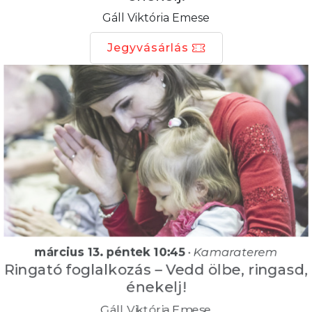
Gáll Viktória Emese
Jegyvásárlás
március 13. péntek 10:45
•
Kamaraterem
Ringató foglalkozás – Vedd ölbe, ringasd,
énekelj!
Gáll Viktória Emese