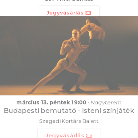
Jegyvásárlás
március 13. péntek 19:00
•
Nagyterem
Budapesti bemutató - Isteni színjáték
Szegedi Kortárs Balett
Jegyvásárlás