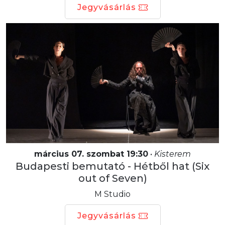
Jegyvásárlás
március 07. szombat 19:30
•
Kisterem
Budapesti bemutató - Hétből hat (Six
out of Seven)
M Studio
Jegyvásárlás