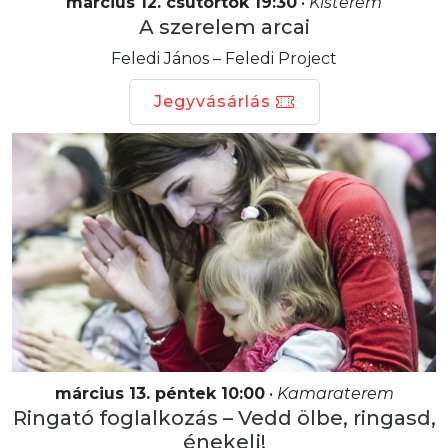
március 12. csütörtök 19:30
•
Kisterem
A szerelem arcai
Feledi János – Feledi Project
Jegyvásárlás
március 13. péntek 10:00
•
Kamaraterem
Ringató foglalkozás – Vedd ölbe, ringasd,
énekelj!