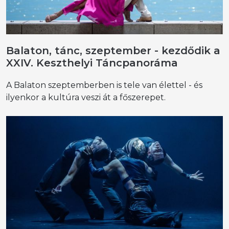
Balaton, tánc, szeptember - kezdődik a
XXIV. Keszthelyi Táncpanoráma
A Balaton szeptemberben is tele van élettel - és
ilyenkor a kultúra veszi át a főszerepet.