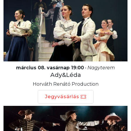
március 08. vasárnap 19:00
•
Nagyterem
Ady&Léda
Horváth Renátó Production
Jegyvásárlás