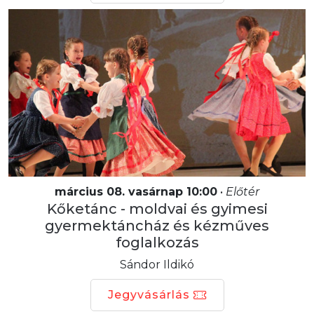
március 08. vasárnap 10:00
•
Előtér
Kőketánc - moldvai és gyimesi
gyermektáncház és kézműves
foglalkozás
Sándor Ildikó
Jegyvásárlás