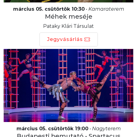
március 05. csütörtök 10:30
•
Kamaraterem
Méhek meséje
Pataky Klári Társulat
Jegyvásárlás
március 05. csütörtök 19:00
•
Nagyterem
Budapesti bemutató - Spartacus