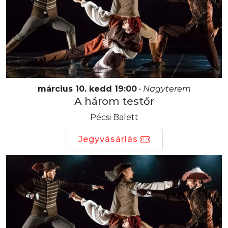
március 10. kedd 19:00
•
Nagyterem
A három testőr
Pécsi Balett
Jegyvásárlás