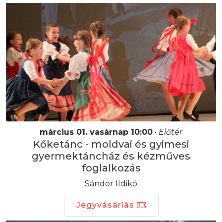
március 01. vasárnap 10:00
•
Előtér
Kőketánc - moldvai és gyimesi
gyermektáncház és kézműves
foglalkozás
Sándor Ildikó
Jegyvásárlás