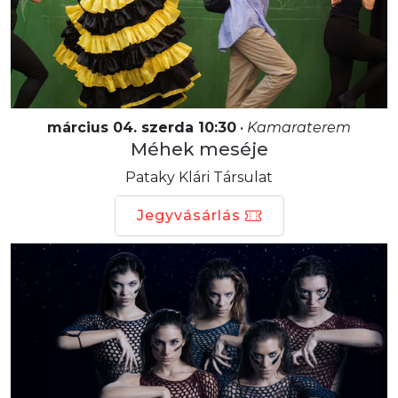
március 04. szerda 10:30
•
Kamaraterem
Méhek meséje
Pataky Klári Társulat
Jegyvásárlás