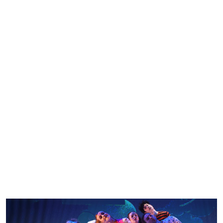
március 20. péntek 10:45
•
Kamaraterem
Ringató foglalkozás – Vedd ölbe, ringasd,
énekelj!
Gáll Viktória Emese
Jegyvásárlás