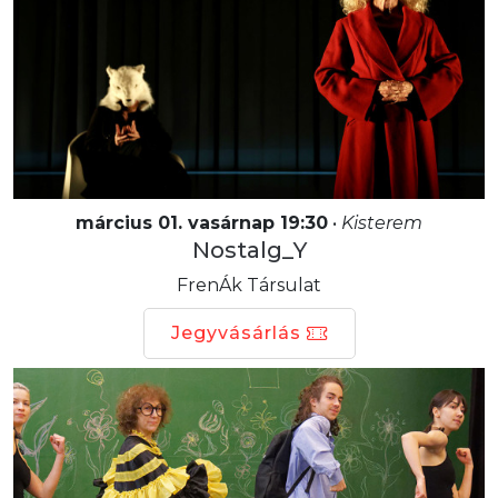
március 01. vasárnap 19:30
•
Kisterem
Nostalg_Y
FrenÁk Társulat
Jegyvásárlás