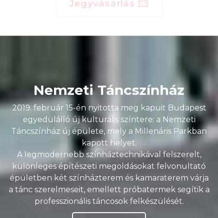
Nemzeti Táncszínház
2019. február 15-én nyitotta meg kapuit Budapest
egyedülálló új kulturális színtere: a Nemzeti
Táncszínház új épülete, mely a Millenáris Parkban
kapott helyet.
A legmodernebb színháztechnikával felszerelt,
különleges építészeti megoldásokat felvonultató
épületben két színházterem és kamaraterem várja
a tánc szerelmeseit, emellett próbatermek segítik a
professzionális táncosok felkészülését.