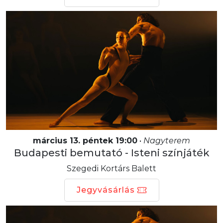
március 13. péntek 19:00
•
Nagyterem
Budapesti bemutató - Isteni színjáték
Szegedi Kortárs Balett
Jegyvásárlás