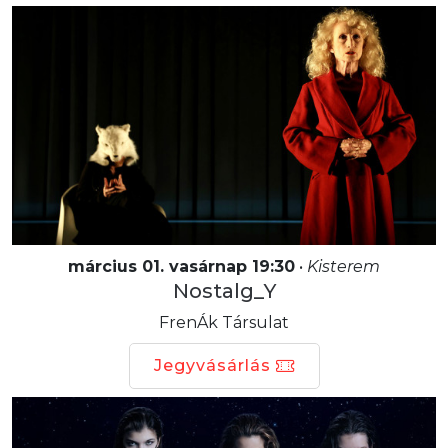
március 01. vasárnap 19:30
•
Kisterem
Nostalg_Y
FrenÁk Társulat
Jegyvásárlás