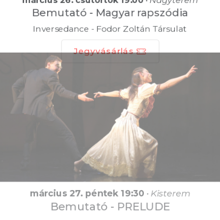
Bemutató - Magyar rapszódia
Inversedance - Fodor Zoltán Társulat
Jegyvásárlás
március 27. péntek 19:30
•
Kisterem
Bemutató - PRELUDE
PR–Evolution Dance Company