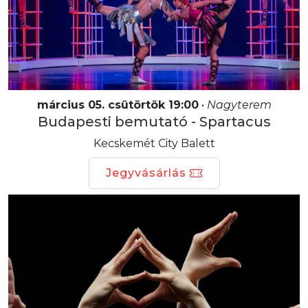
március 05. csütörtök 19:00
•
Nagyterem
Budapesti bemutató - Spartacus
Kecskemét City Balett
Jegyvásárlás