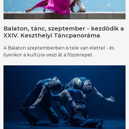
Balaton, tánc, szeptember - kezdődik a
XXIV. Keszthelyi Táncpanoráma
A Balaton szeptemberben is tele van élettel - és
ilyenkor a kultúra veszi át a főszerepet.