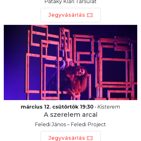
Pataky Klári Társulat
Jegyvásárlás
március 12. csütörtök 19:30
•
Kisterem
A szerelem arcai
Feledi János – Feledi Project
Jegyvásárlás