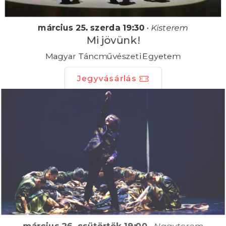
március 25. szerda 19:30
•
Kisterem
Mi jövünk!
Magyar Táncművészeti Egyetem
Jegyvásárlás
március 26. csütörtök 19:00
•
Nagyterem