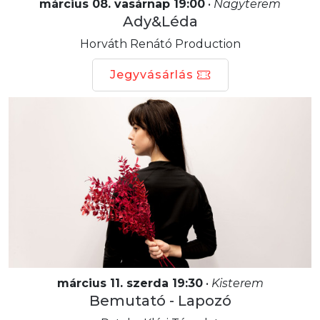
március 08. vasárnap 19:00
•
Nagyterem
Ady&Léda
Horváth Renátó Production
Jegyvásárlás
március 11. szerda 19:30
•
Kisterem
Bemutató - Lapozó