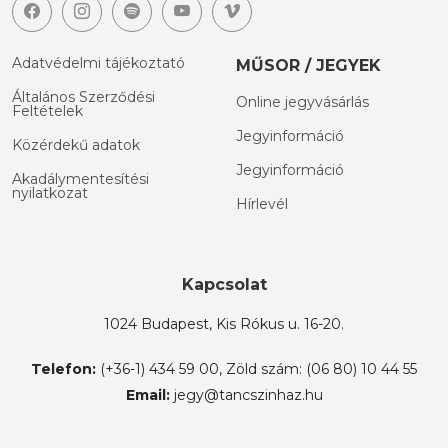
Adatvédelmi tájékoztató
MŰSOR / JEGYEK
Általános Szerződési
Online jegyvásárlás
Feltételek
Jegyinformáció
Közérdekű adatok
Jegyinformáció
Akadálymentesítési
nyilatkozat
Hírlevél
Kapcsolat
1024 Budapest, Kis Rókus u. 16-20.
Telefon:
(+36-1) 434 59 00, Zöld szám: (06 80) 10 44 55
Email:
jegy@tancszinhaz.hu