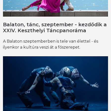
Balaton, tánc, szeptember - kezdődik a
XXIV. Keszthelyi Táncpanoráma
A Balaton szeptemberben is tele van élettel - és
ilyenkor a kultúra veszi át a főszerepet.