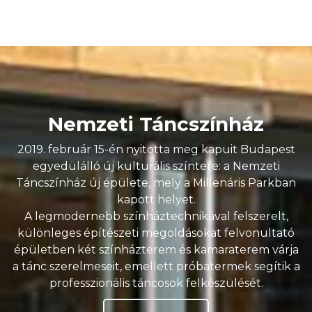
Nemzeti Táncszínház
2019. február 15-én nyitotta meg kapuit Budapest
egyedülálló új kulturális színtere: a Nemzeti
Táncszínház új épülete, mely a Millenáris Parkban
kapott helyet.
A legmodernebb színháztechnikával felszerelt,
különleges építészeti megoldásokat felvonultató
épületben két színházterem és kamaraterem várja
a tánc szerelmeseit, emellett próbatermek segítik a
professzionális táncosok felkészülését.