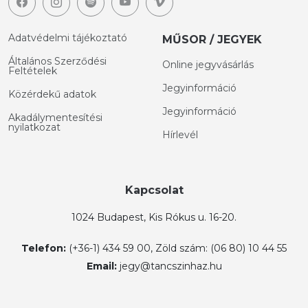
Adatvédelmi tájékoztató
MŰSOR / JEGYEK
Általános Szerződési
Online jegyvásárlás
Feltételek
Jegyinformáció
Közérdekű adatok
Jegyinformáció
Akadálymentesítési
nyilatkozat
Hírlevél
Kapcsolat
1024 Budapest, Kis Rókus u. 16-20.
Telefon:
(+36-1) 434 59 00, Zöld szám: (06 80) 10 44 55
Email:
jegy@tancszinhaz.hu