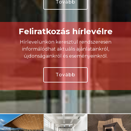
Tovább
Feliratkozás hírlevélre
Hírlevelünkön keresztül rendszeresen
informálódhat aktuális ajánlatainkról,
újdonságainkról és eseményeinkről.
Tovább