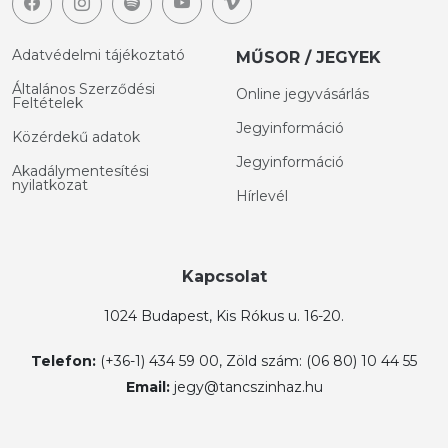
Adatvédelmi tájékoztató
MŰSOR / JEGYEK
Általános Szerződési
Online jegyvásárlás
Feltételek
Jegyinformáció
Közérdekű adatok
Jegyinformáció
Akadálymentesítési
nyilatkozat
Hírlevél
Kapcsolat
1024 Budapest, Kis Rókus u. 16-20.
Telefon:
(+36-1) 434 59 00, Zöld szám: (06 80) 10 44 55
Email:
jegy@tancszinhaz.hu