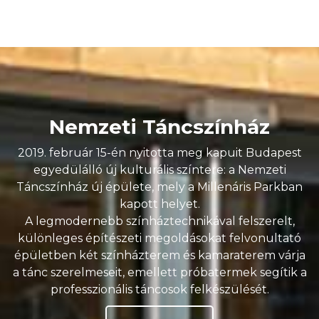
Nemzeti Táncszínház
2019. február 15-én nyitotta meg kapuit Budapest
egyedülálló új kulturális színtere: a Nemzeti
Táncszínház új épülete, mely a Millenáris Parkban
kapott helyet.
A legmodernebb színháztechnikával felszerelt,
különleges építészeti megoldásokat felvonultató
épületben két színházterem és kamaraterem várja
a tánc szerelmeseit, emellett próbatermek segítik a
professzionális táncosok felkészülését.