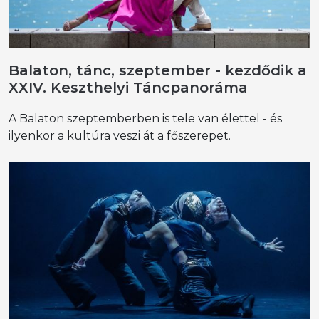
Balaton, tánc, szeptember - kezdődik a
XXIV. Keszthelyi Táncpanoráma
A Balaton szeptemberben is tele van élettel - és
ilyenkor a kultúra veszi át a főszerepet.