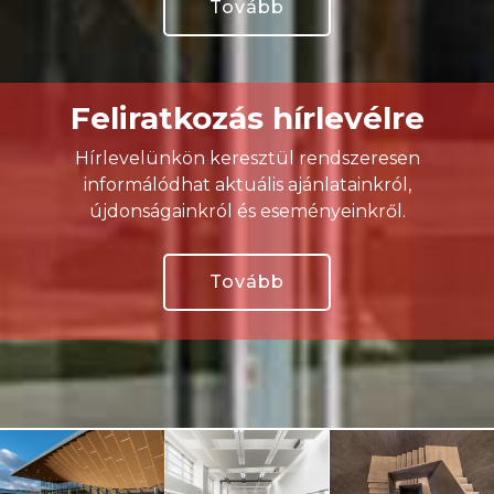
Tovább
Feliratkozás hírlevélre
Hírlevelünkön keresztül rendszeresen
informálódhat aktuális ajánlatainkról,
újdonságainkról és eseményeinkről.
Tovább