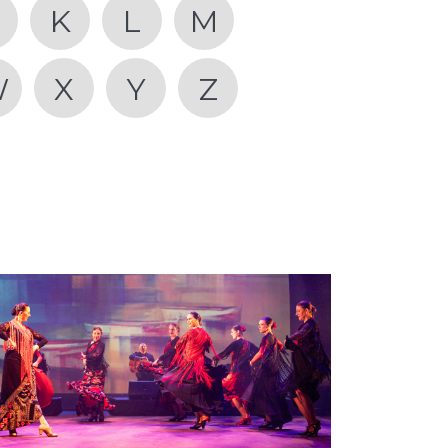
K
L
M
W
X
Y
Z