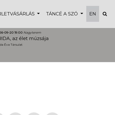
ÉRLETVÁSÁRLÁS
TÁNCÉ A SZÓ
EN
26-09-20 19:00
Nagyterem
IDA, az élet múzsája
a Éva Társulat