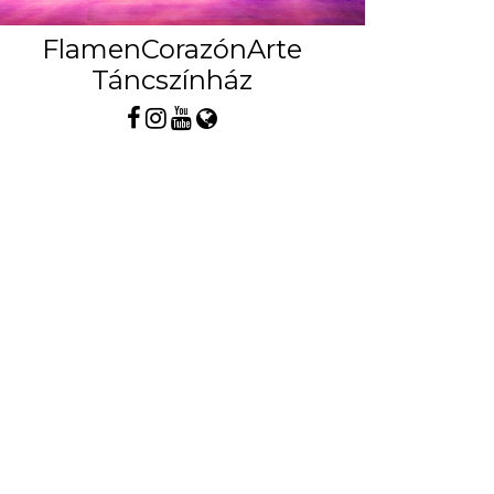
FlamenCorazónArte
Táncszínház