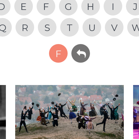
D
E
F
G
H
I
J
Q
R
S
T
U
V
F