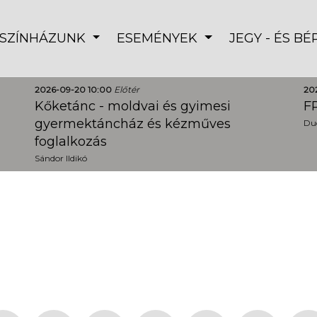
SZÍNHÁZUNK
ESEMÉNYEK
JEGY - ÉS B
2026-09-20 10:00
Előtér
20
Kőketánc - moldvai és gyimesi
FR
gyermektáncház és kézműves
Dud
foglalkozás
Sándor Ildikó