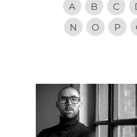
A
B
C
N
O
P