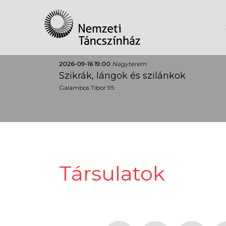
2026-09-16 19:00
Nagyterem
Szikrák, lángok és szilánkok
Galambos Tibor 95
Társulatok