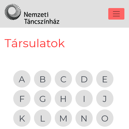
Társulatok
A
B
C
D
E
F
G
H
I
J
K
L
M
N
O