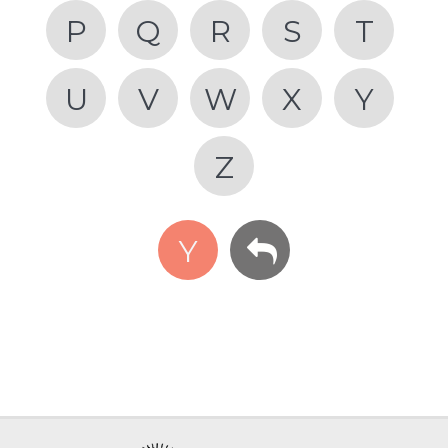
P
Q
R
S
T
U
V
W
X
Y
Z
Y