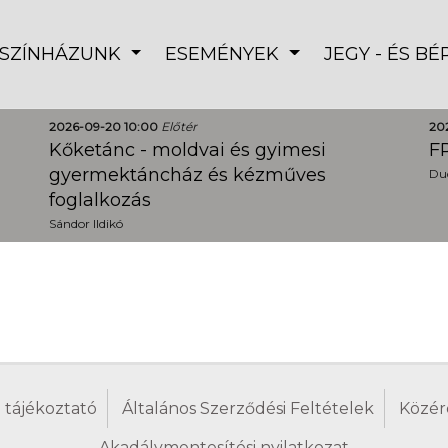
SZÍNHÁZUNK
ESEMÉNYEK
JEGY - ÉS B
2026-09-20 10:00
Előtér
20
Kőketánc - moldvai és gyimesi
FR
gyermektáncház és kézműves
Dud
foglalkozás
Sándor Ildikó
 tájékoztató
Általános Szerződési Feltételek
Közér
Akadálymentesítési nyilatkozat