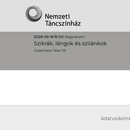
2026-09-16 19:00
Nagyterem
Szikrák, lángok és szilánkok
Galambos Tibor 95
Adatvédelmi