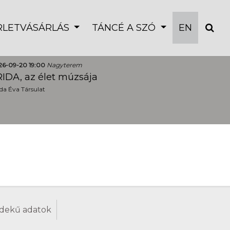
ÉRLETVÁSÁRLÁS
TÁNCÉ A SZÓ
EN
26-09-20 19:00
Nagyterem
IDA, az élet múzsája
a Éva Társulat
dekű adatok