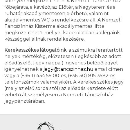
könnyen megközelíthető. A Nemzeti Táncszínház
főbejárata, a kávézó, az Előtér, a Nagyterem és a
ruhatár akadálymentesen elérhető, valamint
akadálymentes WC is rendelkezésre áll. A Nemzeti
Táncszínház Kisterme akadálymentes lifttel
megközelíthető, mellyel kapcsolatban kollégáink
készséggel állnak rendelkezésére.
Kerekesszékes látogatóink
, a számukra fenntartott
helyek mértékéig, előzetesen (legkésőbb az adott
előadás előtt egy nappal) ingyenes belépőjegyet
igényelhetnek a
jegy@tancszinhaz.hu
email címen
vagy a (+36-1) 434 59 00-es, (+36-30) 815 3582-es
telefonszámok valamelyikén. A kerekes székes jegy
(mely az első sorba szól) az előadás kezdete előtt
vehető át személyesen a Nemzeti Táncszínház
jegypénztárában.