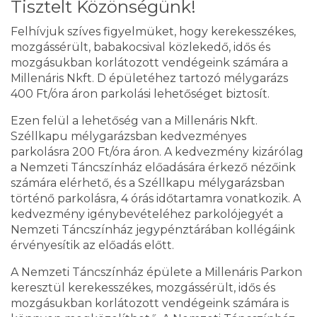
Tisztelt Közönségünk!
Felhívjuk szíves figyelmüket, hogy kerekesszékes,
mozgássérült, babakocsival közlekedő, idős és
mozgásukban korlátozott vendégeink számára a
Millenáris Nkft. D épületéhez tartozó mélygarázs
400 Ft/óra áron parkolási lehetőséget biztosít.
Ezen felül a lehetőség van a Millenáris Nkft.
Széllkapu mélygarázsban kedvezményes
parkolásra 200 Ft/óra áron. A kedvezmény kizárólag
a Nemzeti Táncszínház előadására érkező nézőink
számára elérhető, és a Széllkapu mélygarázsban
történő parkolásra, 4 órás időtartamra vonatkozik. A
kedvezmény igénybevételéhez parkolójegyét a
Nemzeti Táncszínház jegypénztárában kollégáink
érvényesítik az előadás előtt.
A Nemzeti Táncszínház épülete a Millenáris Parkon
keresztül kerekesszékes, mozgássérült, idős és
mozgásukban korlátozott vendégeink számára is