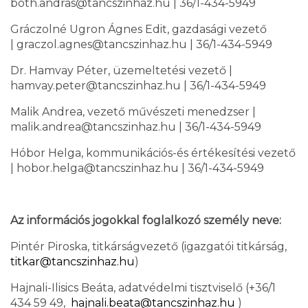
both.andras@tancszinhaz.hu | 36/1-434-5949
Gráczolné Ugron Ágnes Edit, gazdasági vezető
| graczol.agnes@tancszinhaz.hu | 36/1-434-5949
Dr. Hamvay Péter, üzemeltetési vezető |
hamvay.peter@tancszinhaz.hu | 36/1-434-5949
Malik Andrea, vezető művészeti menedzser |
malik.andrea@tancszinhaz.hu | 36/1-434-5949
Hóbor Helga, kommunikációs-és értékesítési vezető
| hobor.helga@tancszinhaz.hu | 36/1-434-5949
Az információs jogokkal foglalkozó személy neve:
Pintér Piroska, titkárságvezető (igazgatói titkárság,
titkar@tancszinhaz.hu
)
Hajnali-Ilisics Beáta, adatvédelmi tisztviselő (+36/1
434 59 49,
hajnali.beata@tancszinhaz.hu
)