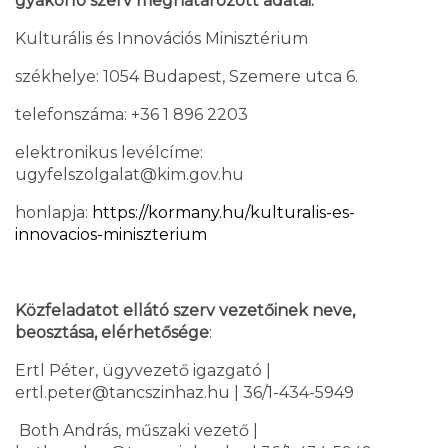
gyakorló szerv meghatározott adatai:
Kulturális és Innovációs Minisztérium
székhelye: 1054 Budapest, Szemere utca 6.
telefonszáma: +36 1 896 2203
elektronikus levélcíme:
ugyfelszolgalat@kim.gov.hu
honlapja:
https://kormany.hu/kulturalis-es-
innovacios-miniszterium
Közfeladatot ellátó szerv vezetőinek neve,
beosztása, elérhetősége
:
Ertl Péter, ügyvezető igazgató |
ertl.peter@tancszinhaz.hu | 36/1-434-5949
Both András, műszaki vezető |