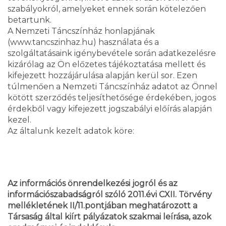
szabályokról, amelyeket ennek során kötelezően
betartunk.
A Nemzeti Táncszínház honlapjának
(www.tancszinhaz.hu) használata és a
szolgáltatásaink igénybevétele során adatkezelésre
kizárólag az Ön előzetes tájékoztatása mellett és
kifejezett hozzájárulása alapján kerül sor. Ezen
túlmenően a Nemzeti Táncszínház adatot az Önnel
kötött szerződés teljesíthetősége érdekében, jogos
érdekből vagy kifejezett jogszabályi előírás alapján
kezel.
Az általunk kezelt adatok köre:
Az információs önrendelkezési jogról és az
információszabadságról szóló 2011.évi CXII. Törvény
mellékletének II/11.pontjában meghatározott a
Társaság által kiírt pályázatok szakmai leírása, azok