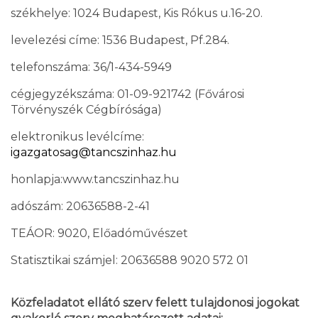
székhelye: 1024 Budapest, Kis Rókus u.16-20.
levelezési címe: 1536 Budapest, Pf.284.
telefonszáma: 36/1-434-5949
cégjegyzékszáma: 01-09-921742 (Fővárosi
Törvényszék Cégbírósága)
elektronikus levélcíme:
igazgatosag@tancszinhaz.hu
honlapja:www.tancszinhaz.hu
adószám: 20636588-2-41
TEÁOR: 9020, Előadóművészet
Statisztikai számjel: 20636588 9020 572 01
Közfeladatot ellátó szerv felett tulajdonosi jogokat