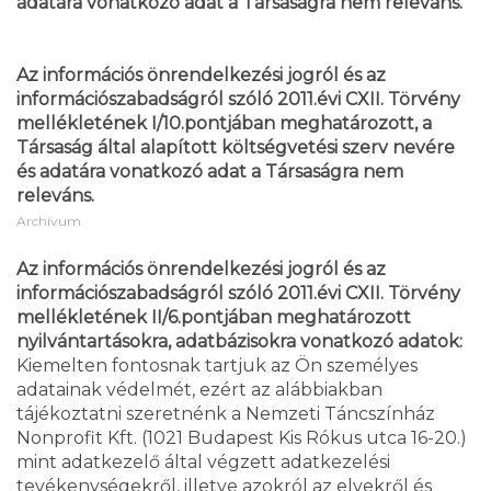
adatára vonatkozó adat a Társaságra nem releváns.
Az információs önrendelkezési jogról és az
információszabadságról szóló 2011.évi CXII. Törvény
mellékletének I/10.pontjában meghatározott, a
Társaság által alapított költségvetési szerv nevére
és adatára vonatkozó adat a Társaságra nem
releváns.
Archívum
Az információs önrendelkezési jogról és az
információszabadságról szóló 2011.évi CXII. Törvény
mellékletének II/6.pontjában meghatározott
nyilvántartásokra, adatbázisokra vonatkozó adatok:
Kiemelten fontosnak tartjuk az Ön személyes
adatainak védelmét, ezért az alábbiakban
tájékoztatni szeretnénk a Nemzeti Táncszínház
Nonprofit Kft. (1021 Budapest Kis Rókus utca 16-20.)
mint adatkezelő által végzett adatkezelési
tevékenységekről, illetve azokról az elvekről és