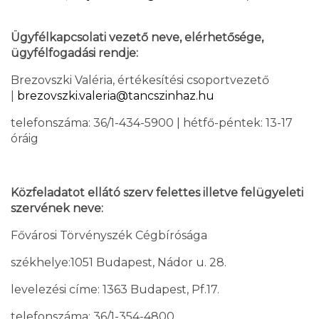
Ügyfélkapcsolati vezető neve, elérhetősége,
ügyfélfogadási rendje:
Brezovszki Valéria, értékesítési csoportvezető
|
brezovszki.valeria@tancszinhaz.hu
telefonszáma: 36/1-434-5900 | hétfő-péntek: 13-17
óráig
Közfeladatot ellátó szerv felettes illetve felügyeleti
szervének neve:
Fővárosi Törvényszék Cégbírósága
székhelye:1051 Budapest, Nádor u. 28.
levelezési címe: 1363 Budapest, Pf.17.
telefonszáma: 36/1-354-4800