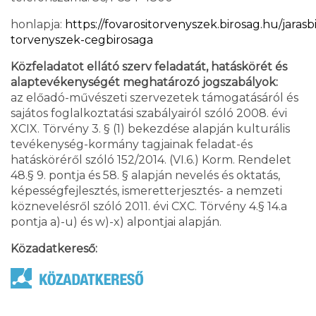
honlapja:
https://fovarositorvenyszek.birosag.hu/jarasb
torvenyszek-cegbirosaga
Közfeladatot ellátó szerv feladatát, hatáskörét és
alaptevékenységét meghatározó jogszabályok:
az előadó-művészeti szervezetek támogatásáról és
sajátos foglalkoztatási szabályairól szóló 2008. évi
XCIX. Törvény 3. § (1) bekezdése alapján kulturális
tevékenység-kormány tagjainak feladat-és
hatásköréről szóló 152/2014. (VI.6.) Korm. Rendelet
48.§ 9. pontja és 58. § alapján nevelés és oktatás,
képességfejlesztés, ismeretterjesztés- a nemzeti
köznevelésről szóló 2011. évi CXC. Törvény 4.§ 14.a
pontja a)-u) és w)-x) alpontjai alapján.
Közadatkereső: