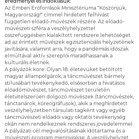
eredményei és indoklásuk:
Az Emberi Erőforrások Minisztériuma "Köszönjük,
Magyarország!" címmel hirdetett felhívást
független előadó-művészek részére. Az előadó-
művészeti szféra a veszélyhelyzettel
összefüggésben kialakított rendszere lehetőséget
ad az érintett művészek egzisztenciális helyzetének
javítására, valamint arra, hogy a pandémiás időszak
elmúltával aktív szereplői maradhassanak a
kulturális életnek.
A pályázók köre: Olyan 18. életévüket betöltött
magyar állampolgárok, a táncművészet bármely
stílusában tevékenykedő, elsősorban a hivatásos
előadóművészet, táncművészet területén
életvitelszerűen dolgozó művészek (táncművészek,
tánctanárok, koreográfusok), akik a meghirdetett
veszélyhelyzetben társulati tagként vagy egyéb
táncművészeti előadói vagy oktatói tevékenység
okán nem rendelkeznek rendszeres jövedelemmel.
A pályázati cél megvalósításának időtartama és a
művészeti program mennyisége: A veszélyhelyzet