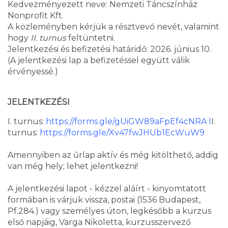
Kedvezményezett neve: Nemzeti Táncszínház
Nonprofit Kft.
A közleményben kérjük a résztvevő nevét, valamint
hogy
II. turnus
feltüntetni.
Jelentkezési és befizetési határidő: 2026. június 10.
(A jelentkezési lap a befizetéssel együtt válik
érvényessé.)
JELENTKEZÉSI
I. turnus:
https://forms.gle/gUiGW89aFpEf4cNRA
I
I.
turnus:
https://forms.gle/Xv47fwJHUb1EcWuW9
Amennyiben az űrlap aktív és még kitölthető, addig
van még hely; lehet jelentkezni!
A jelentkezési lapot - kézzel aláírt - kinyomtatott
formában is várjuk vissza, postai (1536 Budapest,
Pf.284.) vagy személyes úton, legkésőbb a kurzus
első napjáig, Varga Nikoletta, kurzusszervező