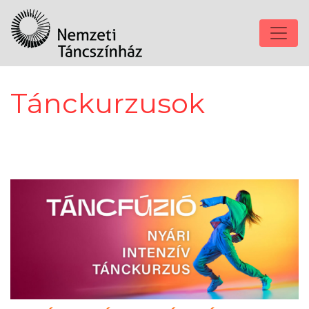
Tánckurzusok