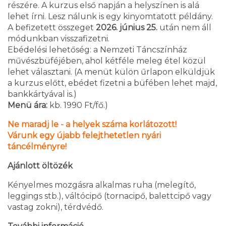
részére. A kurzus első napján a helyszínen is alá
lehet írni. Lesz nálunk is egy kinyomtatott példány.
A befizetett összeget
2026. június 25.
után nem áll
módunkban visszafizetni.
Ebédelési lehetőség: a Nemzeti Táncszínház
művészbüféjében, ahol kétféle meleg étel közül
lehet választani. (A menüt külön űrlapon elküldjük
a kurzus előtt, ebédet fizetni a büfében lehet majd,
bankkártyával is.)
Menü ára:
kb. 1990 Ft/fő.)
Ne maradj le - a helyek száma korlátozott!
Várunk egy újabb felejthetetlen nyári
táncélményre!
Ajánlott öltözék
Kényelmes mozgásra alkalmas ruha (melegítő,
leggings stb.), váltócipő (tornacipő, balettcipő vagy
vastag zokni), térdvédő.