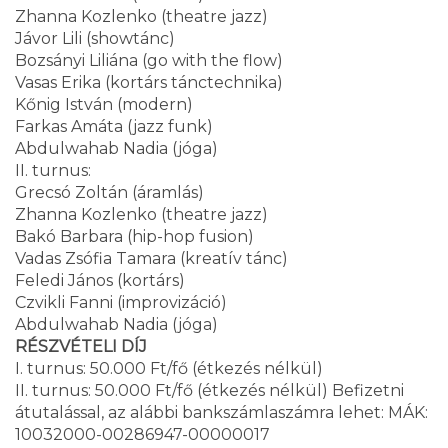
Zhanna Kozlenko (theatre jazz)
Jávor Lili (showtánc)
Bozsányi Liliána (go with the flow)
Vasas Erika (kortárs tánctechnika)
Kőnig István (modern)
Farkas Amáta (jazz funk)
Abdulwahab Nadia (jóga)
II. turnus:
Grecsó Zoltán (áramlás)
Zhanna Kozlenko (theatre jazz)
Bakó Barbara (hip-hop fusion)
Vadas Zsófia Tamara (kreatív tánc)
Feledi János (kortárs)
Czvikli Fanni (improvizáció)
Abdulwahab Nadia (jóga)
RÉSZVÉTELI DÍJ
I. turnus: 50.000 Ft/fő (étkezés nélkül)
II. turnus: 50.000 Ft/fő (étkezés nélkül) Befizetni
átutalással, az alábbi bankszámlaszámra lehet: MÁK:
10032000-00286947-00000017