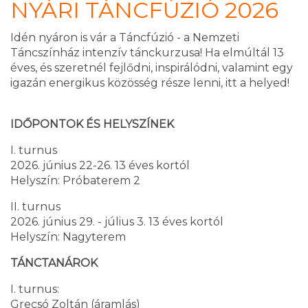
NYÁRI TÁNCFÚZIÓ 2026
Idén nyáron is vár a Táncfúzió - a Nemzeti
Táncszínház intenzív tánckurzusa! Ha elmúltál 13
éves, és szeretnél fejlődni, inspirálódni, valamint egy
igazán energikus közösség része lenni, itt a helyed!
IDŐPONTOK ÉS HELYSZÍNEK
I. turnus
2026. június 22-26. 13 éves kortól
Helyszín: Próbaterem 2
II. turnus
2026. június 29. - július 3. 13 éves kortól
Helyszín: Nagyterem
TÁNCTANÁROK
I. turnus:
Grecsó Zoltán (áramlás)