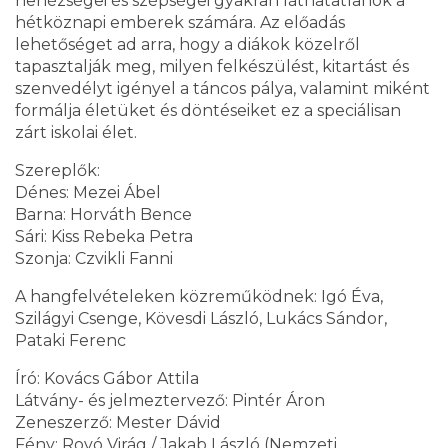
nehézségei és szépségei gyakran láthatatlanok a
hétköznapi emberek számára. Az előadás
lehetőséget ad arra, hogy a diákok közelről
tapasztalják meg, milyen felkészülést, kitartást és
szenvedélyt igényel a táncos pálya, valamint miként
formálja életüket és döntéseiket ez a speciálisan
zárt iskolai élet.
Szereplők:
Dénes: Mezei Ábel
Barna: Horváth Bence
Sári: Kiss Rebeka Petra
Szonja: Czvikli Fanni
A hangfelvételeken közreműködnek: Igó Éva,
Szilágyi Csenge, Kövesdi László, Lukács Sándor,
Pataki Ferenc
Író: Kovács Gábor Attila
Látvány- és jelmeztervező: Pintér Áron
Zeneszerző: Mester Dávid
Fény: Rovó Virág / Jakab László (Nemzeti