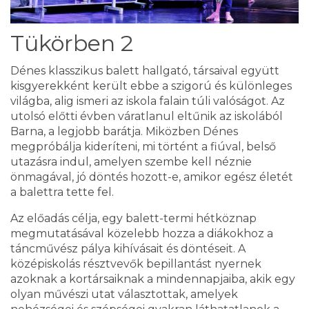
Tükörben 2
Dénes klasszikus balett hallgató, társaival együtt
kisgyerekként került ebbe a szigorú és különleges
világba, alig ismeri az iskola falain túli valóságot. Az
utolsó előtti évben váratlanul eltűnik az iskolából
Barna, a legjobb barátja. Miközben Dénes
megpróbálja kideríteni, mi történt a fiúval, belső
utazásra indul, amelyen szembe kell néznie
önmagával, jó döntés hozott-e, amikor egész életét
a balettra tette fel.
Az előadás célja, egy balett-termi hétköznap
megmutatásával közelebb hozza a diákokhoz a
táncművész pálya kihívásait és döntéseit. A
középiskolás résztvevők bepillantást nyernek
azoknak a kortársaiknak a mindennapjaiba, akik egy
olyan művészi utat választottak, amelyek