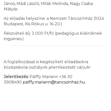
János, Mádi László, Milák Melinda, Nagy Csaba
Mátyás
Az előadás helyszíne: a Nemzeti Táncszínház (1024
Budapest, Kis Rókus u. 16-20.)
Részvételi díj: 3 000 Ft/fő (pedagógus kísérőknek
ingyenes.)
A foglalkozással is kiegészített előadásokra
középiskolai osztályok jelentkezését várjuk!
Jelentkezés:
Pálffy Mariann +36 30
3908490
palffy.mariann@tancszinhaz.hu