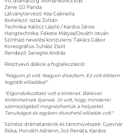
Író, dramaturg: Romankovics Edit
Zene: DJ Panda
Látványtervező: Kiss Gabriella
Kivitelező: Iszlai Zoltán
Technika: Kálócz László / Kardos János
Hangtechnika: Fekete Mátyás/Osváth István
Színházi nevelési konzulens: Takács Gábor
Koreográfus: Juhász Zsolt
Rendező: Sereglei András
Résztvevő diákok a foglalkozásról:
"Nagyon jó volt. Nagyon élveztem. Ez volt életem
legjobb előadása!"
"Elgondolkodtató volt a történet. Bárkivel
történhetnek ilyenek. Jó volt, hogy mindenki
szemszögéből megnézhettük a helyzetet.
Tanulságos és egyben élvezhető előadás volt."
Színész-drámatanárok és táncművészek: Gyevnár
Réka, Horváth Adrienn, Joó Renáta, Kardos