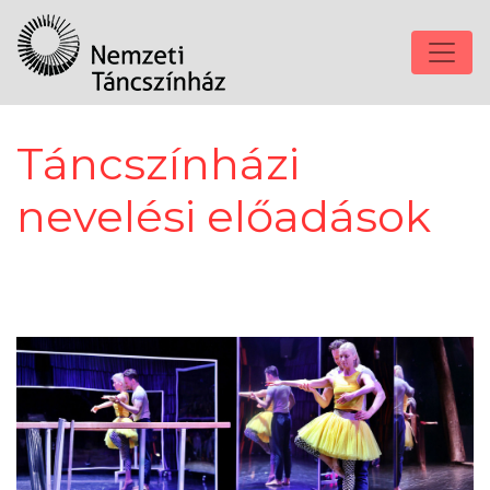
Táncszínházi
nevelési előadások