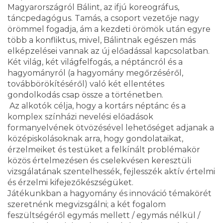
Magyarországról Bálint, az ifjú koreográfus,
táncpedagógus. Tamás, a csoport vezetője nagy
örömmel fogadja, ám a kezdeti örömök után egyre
több a konfliktus, mivel, Bálintnak egészen más
elképzelései vannak az új előadással kapcsolatban.
Két világ, két világfelfogás, a néptáncról és a
hagyományról (a hagyomány megőrzéséről,
továbbörökítéséről) való két ellentétes
gondolkodás csap össze a történetben.
Az alkotók célja, hogy a kortárs néptánc és a
komplex színházi nevelési előadások
formanyelvének ötvözésével lehetőséget adjanak a
középiskolásoknak arra, hogy gondolataikat,
érzelmeiket és testüket a felkínált problémakör
közös értelmezésen és cselekvésen keresztüli
vizsgálatának szentelhessék, fejlesszék aktív értelmi
és érzelmi kifejezőkészségüket.
Játékunkban a hagyomány és innováció témakörét
szeretnénk megvizsgálni; a két fogalom
feszültségéről egymás mellett / egymás nélkül /