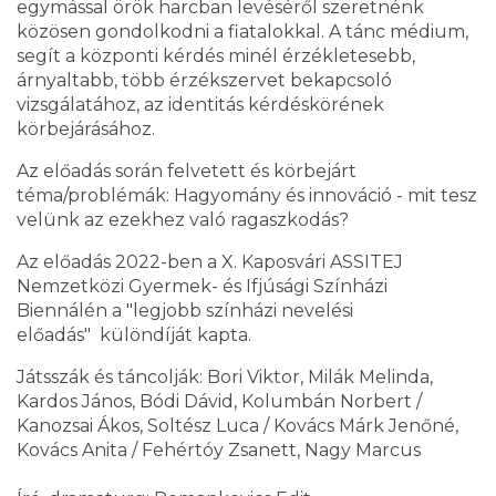
egymással örök harcban levéséről szeretnénk
közösen gondolkodni a fiatalokkal. A tánc médium,
segít a központi kérdés minél érzékletesebb,
árnyaltabb, több érzékszervet bekapcsoló
vizsgálatához, az identitás kérdéskörének
körbejárásához.
Az előadás során felvetett és körbejárt
téma/problémák: Hagyomány és innováció - mit tesz
velünk az ezekhez való ragaszkodás?
Az előadás 2022-ben a X. Kaposvári ASSITEJ
Nemzetközi Gyermek- és Ifjúsági Színházi
Biennálén a "legjobb színházi nevelési
előadás" különdíját kapta.
Játsszák és táncolják: Bori Viktor, Milák Melinda,
Kardos János, Bódi Dávid, Kolumbán Norbert /
Kanozsai Ákos, Soltész Luca / Kovács Márk Jenőné,
Kovács Anita / Fehértóy Zsanett, Nagy Marcus