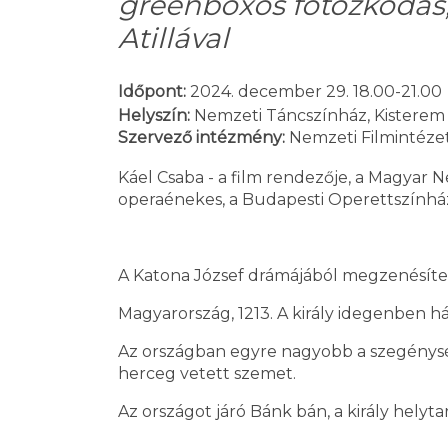
greenboxos fotózkodás, 
Atillával
Időpont:
2024. december 29. 18.00-21.00
Helyszín:
Nemzeti Táncszínház, Kisterem
Szervező intézmény:
Nemzeti Filmintéze
Káel Csaba - a film rendezője, a Magyar N
operaénekes, a Budapesti Operettszínház
A Katona József drámájából megzenésítet
Magyarország, 1213. A király idegenben há
Az országban egyre nagyobb a szegénysé
herceg vetett szemet.
Az országot járó Bánk bán, a király helyt