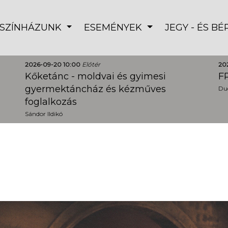
SZÍNHÁZUNK
ESEMÉNYEK
JEGY - ÉS B
2026-09-20 10:00
Előtér
20
Kőketánc - moldvai és gyimesi
FR
gyermektáncház és kézműves
Dud
foglalkozás
Sándor Ildikó