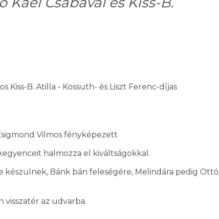
ó Káel Csabával és Kiss-B.
Kiss-B. Atilla - Kossuth- és Liszt Ferenc-díjas
 Zsigmond Vilmos fényképezett
 kegyenceit halmozza el kiváltságokkal.
 készülnek, Bánk bán feleségére, Melindára pedig Ottó
n visszatér az udvarba.