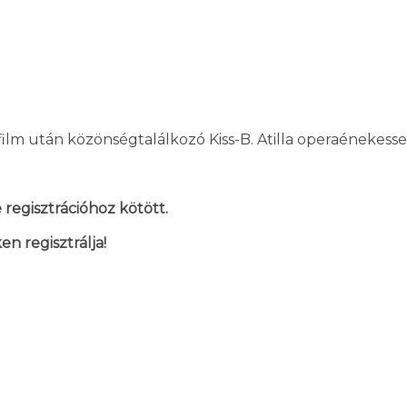
film után közönségtalálkozó Kiss-B. Atilla operaénekessel
regisztrációhoz kötött.
en regisztrálja!