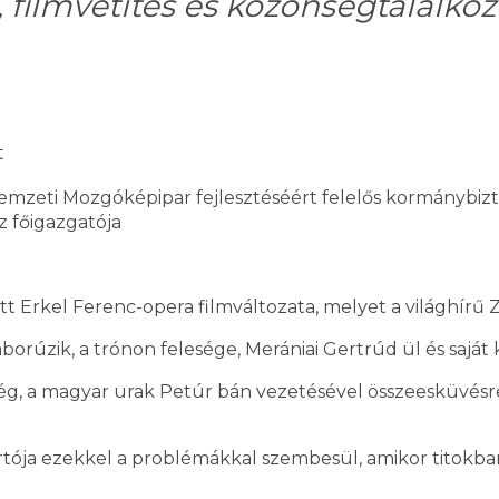
filmvetítés és közönségtalálkoz
t
emzeti Mozgóképipar fejlesztéséért felelős kormánybiztos 
 főigazgatója
t Erkel Ferenc-opera filmváltozata, melyet a világhírű
borúzik, a trónon felesége, Merániai Gertrúd ül és saját
g, a magyar urak Petúr bán vezetésével összeesküvésre
artója ezekkel a problémákkal szembesül, amikor titokba