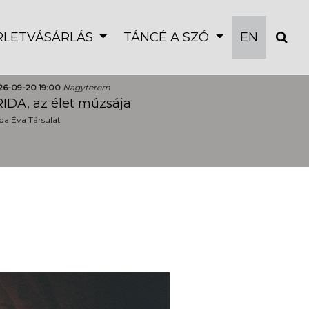
ÉRLETVÁSÁRLÁS
TÁNCÉ A SZÓ
EN
26-09-20 19:00
Nagyterem
IDA, az élet múzsája
a Éva Társulat