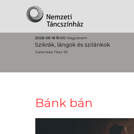
2026-09-16 19:00
Nagyterem
Szikrák, lángok és szilánkok
Galambos Tibor 95
Bánk bán