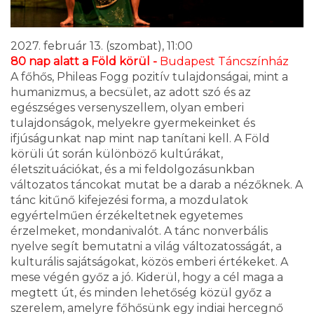
2027. február 13. (szombat), 11:00
80 nap alatt a Föld körül -
Budapest Táncszínház
A főhős, Phileas Fogg pozitív tulajdonságai, mint a
humanizmus, a becsület, az adott szó és az
egészséges versenyszellem, olyan emberi
tulajdonságok, melyekre gyermekeinket és
ifjúságunkat nap mint nap tanítani kell. A Föld
körüli út során különböző kultúrákat,
életszituációkat, és a mi feldolgozásunkban
változatos táncokat mutat be a darab a nézőknek. A
tánc kitűnő kifejezési forma, a mozdulatok
egyértelműen érzékeltetnek egyetemes
érzelmeket, mondanivalót. A tánc nonverbális
nyelve segít bemutatni a világ változatosságát, a
kulturális sajátságokat, közös emberi értékeket. A
mese végén győz a jó. Kiderül, hogy a cél maga a
megtett út, és minden lehetőség közül győz a
szerelem, amelyre főhősünk egy indiai hercegnő