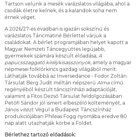
Tartson velünk a mesék varázslatos világába, ahol a
csodák életre kelnek, és a kalandok soha nem
érnek véget.
A 2026/27-es évadban is igazán sokszínű és
varázslatos Táncmatiné Bérlettel várjuk a
családokat. A bérlet programjában helyet kapott a
Magyar Nemzeti Táncegyüttes legújabb,
gyermekek számára készült előadása,
A
papucsszaggató királykisasszonyok
, amely a magyar
népmesei folklórkincs gazdag világából merít.
Láthatják továbbá az Inversedance - Fodor Zoltán
Társulat Berg Judit méltán népszerű
Alma
című
regényéből készült táncszínházi adaptációját,
valamint a Fitos Dezső Társulat feldolgozásában
Petőfi Sándor jól ismert elbeszélő költeményét, a
János vitézt
. Végül a Budapest Táncszínház
produkciójában Phileas Fogg nyomába eredve 80
nap alatt utazhatják körbe a Földet.
Bérlethez tartozó előadások: