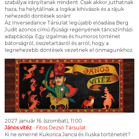
szabályai irányítanak mindent. Csak akkor juthatnak
haza, ha helytállnak a logikai kihívások és a rájuk
nehezedő döntések során!
Az Inversedance Társulat legújabb előadása Berg
Judit azonos című ifjúsági regényének táncszínházi
adaptációja. Egy izgalmas és humoros történet
bátorságról, összetartásról és arról, hogy a
legnehezebb döntések vezetnek el önmagunkhoz.
2027. január 16. (szombat), 11:00
János vitéz
- Fitos Dezső Társulat
Ki ne ismerné Kukorica Jancsi és Iluska történetét?