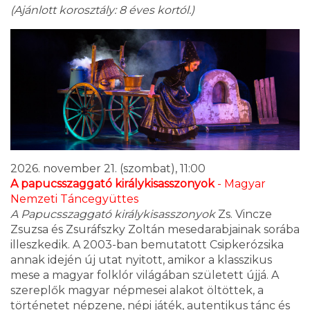
(
Ajánlott korosztály: 8 éves kortól.)
2026. november 21. (szombat), 11:00
A papucsszaggató királykisasszonyok
- Magyar
Nemzeti Táncegyüttes
A Papucsszaggató királykisasszonyok
Zs. Vincze
Zsuzsa és Zsuráfszky Zoltán mesedarabjainak sorába
illeszkedik. A 2003-ban bemutatott Csipkerózsika
annak idején új utat nyitott, amikor a klasszikus
mese a magyar folklór világában született újjá. A
szereplők magyar népmesei alakot öltöttek, a
történetet népzene, népi játék, autentikus tánc és