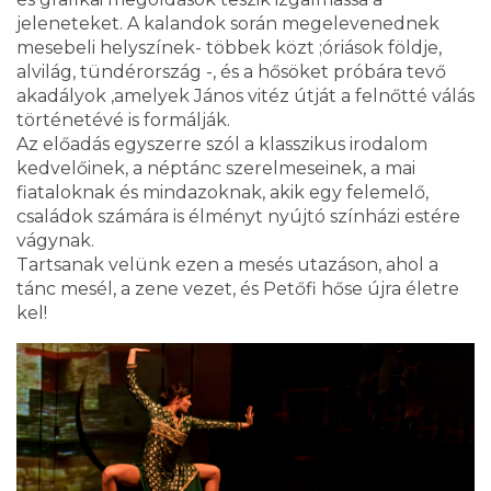
jeleneteket. A kalandok során megelevenednek
mesebeli helyszínek- többek közt ;óriások földje,
alvilág, tündérország -, és a hősöket próbára tevő
akadályok ,amelyek János vitéz útját a felnőtté válás
történetévé is formálják.
Az előadás egyszerre szól a klasszikus irodalom
kedvelőinek, a néptánc szerelmeseinek, a mai
fiataloknak és mindazoknak, akik egy felemelő,
családok számára is élményt nyújtó színházi estére
vágynak.
Tartsanak velünk ezen a mesés utazáson, ahol a
tánc mesél, a zene vezet, és Petőfi hőse újra életre
kel!