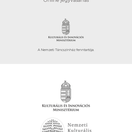
Online jegyvásárlás
A Nemzeti Táncszínház fenntartója.