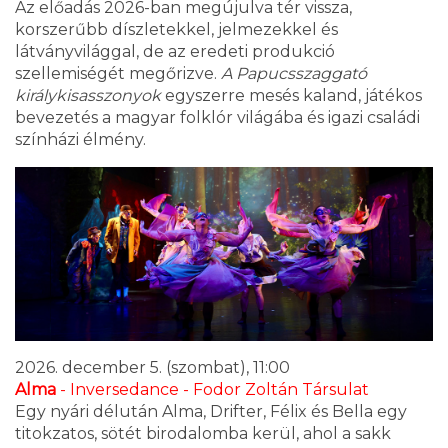
Az előadás 2026-ban megújulva tér vissza,
korszerűbb díszletekkel, jelmezekkel és
látványvilággal, de az eredeti produkció
szellemiségét megőrizve.
A Papucsszaggató
királykisasszonyok
egyszerre mesés kaland, játékos
bevezetés a magyar folklór világába és igazi családi
színházi élmény.
2026. december 5. (szombat), 11:00
Alma
- Inversedance - Fodor Zoltán Társulat
Egy nyári délután Alma, Drifter, Félix és Bella egy
titokzatos, sötét birodalomba kerül, ahol a sakk