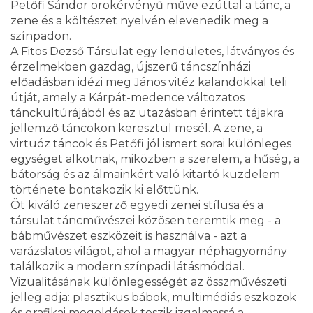
Petőfi Sándor örökérvényű műve ezúttal a tánc, a
zene és a költészet nyelvén elevenedik meg a
színpadon.
A Fitos Dezső Társulat egy lendületes, látványos és
érzelmekben gazdag, újszerű táncszínházi
előadásban idézi meg János vitéz kalandokkal teli
útját, amely a Kárpát-medence változatos
tánckultúrájából és az utazásban érintett tájakra
jellemző táncokon keresztül mesél. A zene, a
virtuóz táncok és Petőfi jól ismert sorai különleges
egységet alkotnak, miközben a szerelem, a hűség, a
bátorság és az álmainkért való kitartó küzdelem
története bontakozik ki előttünk.
Öt kiváló zeneszerző egyedi zenei stílusa és a
társulat táncművészei közösen teremtik meg - a
bábművészet eszközeit is használva - azt a
varázslatos világot, ahol a magyar néphagyomány
találkozik a modern színpadi látásmóddal.
Vizualitásának különlegességét az összművészeti
jelleg adja: plasztikus bábok, multimédiás eszközök
és grafikai megoldások teszik izgalmassá a