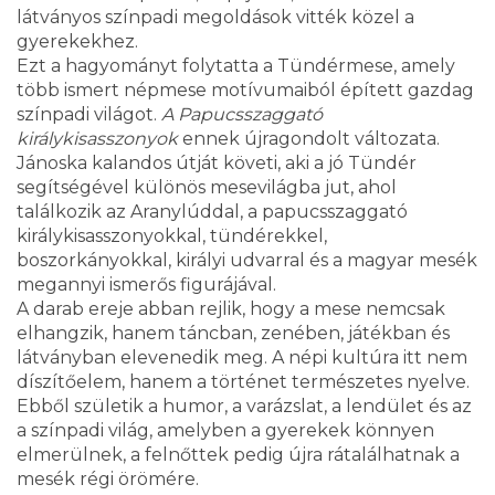
látványos színpadi megoldások vitték közel a
gyerekekhez.
Ezt a hagyományt folytatta a Tündérmese, amely
több ismert népmese motívumaiból épített gazdag
színpadi világot.
A Papucsszaggató
királykisasszonyok
ennek újragondolt változata.
Jánoska kalandos útját követi, aki a jó Tündér
segítségével különös mesevilágba jut, ahol
találkozik az Aranylúddal, a papucsszaggató
királykisasszonyokkal, tündérekkel,
boszorkányokkal, királyi udvarral és a magyar mesék
megannyi ismerős figurájával.
A darab ereje abban rejlik, hogy a mese nemcsak
elhangzik, hanem táncban, zenében, játékban és
látványban elevenedik meg. A népi kultúra itt nem
díszítőelem, hanem a történet természetes nyelve.
Ebből születik a humor, a varázslat, a lendület és az
a színpadi világ, amelyben a gyerekek könnyen
elmerülnek, a felnőttek pedig újra rátalálhatnak a
mesék régi örömére.