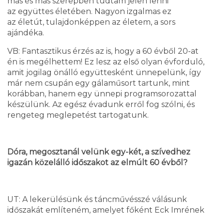
más és más szerepben tudtam jelen lenni
az együttes életében. Nagyon izgalmas ez
az életút, tulajdonképpen az életem, a sors
ajándéka.
VB: Fantasztikus érzés az is, hogy a 60 évből 20-at
én is megélhettem! Ez lesz az első olyan évforduló,
amit jogilag önálló együttesként ünnepelünk, így
már nem csupán egy gálaműsort tartunk, mint
korábban, hanem egy ünnepi programsorozattal
készülünk. Az egész évadunk erről fog szólni, és
rengeteg meglepetést tartogatunk.
Dóra, megosztanál velünk egy-két, a szívedhez
igazán közelálló időszakot az elmúlt 60 évből?
UT: A lekerülésünk és táncművésszé válásunk
időszakát említeném, amelyet főként Eck Imrének