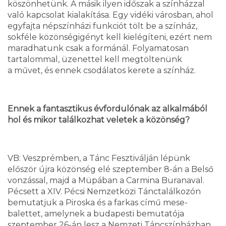
köszönhetünk. A másik ilyen időszak a színházzal
való kapcsolat kialakítása. Egy vidéki városban, ahol
egyfajta népszínházi funkciót tölt be a színház,
sokféle közönségigényt kell kielégíteni, ezért nem
maradhatunk csak a formánál. Folyamatosan
tartalommal, üzenettel kell megtöltenünk
a művet, és ennek csodálatos kerete a színház.
Ennek a fantasztikus évfordulónak az alkalmából
hol és mikor találkozhat veletek a közönség?
VB: Veszprémben, a Tánc Fesztiválján lépünk
először újra közönség elé szeptember 8-án a Belső
vonzással, majd a Müpában a Carmina Buranaval.
Pécsett a XIV. Pécsi Nemzetközi Tánctalálkozón
bemutatjuk a Piroska és a farkas című mese-
balettet, amelynek a budapesti bemutatója
szeptember 26-án lesz a Nemzeti Táncszínházban.