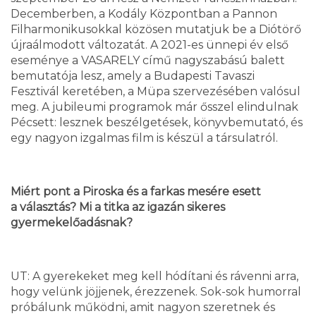
Decemberben, a Kodály Központban a Pannon
Filharmonikusokkal közösen mutatjuk be a Diótörő
újraálmodott változatát. A 2021-es ünnepi év első
eseménye a VASARELY című nagyszabású balett
bemutatója lesz, amely a Budapesti Tavaszi
Fesztivál keretében, a Müpa szervezésében valósul
meg. A jubileumi programok már ősszel elindulnak
Pécsett: lesznek beszélgetések, könyvbemutató, és
egy nagyon izgalmas film is készül a társulatról.
Miért pont a Piroska és a farkas mesére esett
a választás? Mi a titka az igazán sikeres
gyermekelőadásnak?
UT: A gyerekeket meg kell hódítani és rávenni arra,
hogy velünk jöjjenek, érezzenek. Sok-sok humorral
próbálunk működni, amit nagyon szeretnek és