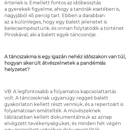
értenek is. Emellett fontos az időbeosztás:
a gyerekek figyelme, ahogy a tanórák esetében is,
nagyjából 45 percig tart. Ebben a darabban
az a különleges, hogy egy balett jelenetet is
belecsempésztünk, és onnan folytatódik a történet
Piroskával, aki a balett egyik táncosnője.
A táncszakma is egy igazán nehéz időszakon van túl,
hogyan sikerült átvészelnetek a pandémiás
helyzetet?
VB: A legfontosabb a folyamatos kapcsolattartás
volt. A táncosoknak ugyanúgy reggeli balett
gyakorlaton kellett részt venniük, és a repertoárt is
folyamatosan ismételték. A művészeknek
táblázatban kellett dokumentálniuk az aznap
elvégzett tevékenységüket, és minden hét végén
egy összesített videóban dokumentálták