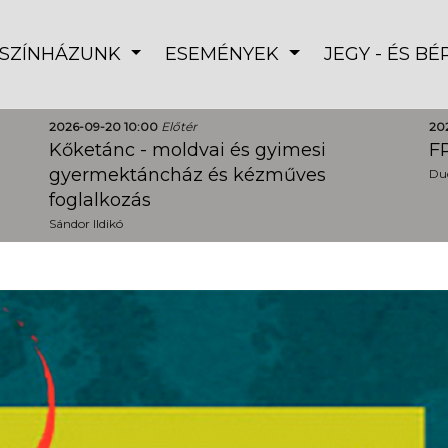
SZÍNHÁZUNK
ESEMÉNYEK
JEGY - ÉS B
2026-09-20 10:00
Előtér
20
Kőketánc - moldvai és gyimesi
FR
gyermektáncház és kézműves
Dud
foglalkozás
Sándor Ildikó