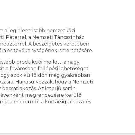
em a legjelentősebb nemzetközi
Ertl Péterrel, a Nemzeti Táncszínház
nedzserrel. A beszélgetés keretében
ára és tevékenységének ismertetésére.
ssebb produkciói mellett, a nagy
t a fővárosban fellépési lehetőséget.
n, hogy azok külföldön még gyakrabban
zásra. Hangsúlyozzák, hogy a Nemzeti
 becsatlakozás. Az interjú során
n évenként megrendezésre kerülő
mja a moderntól a kortársig, a hazai és