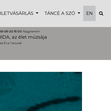
ÉRLETVÁSÁRLÁS
TÁNCÉ A SZÓ
EN
26-09-20 19:00
Nagyterem
IDA, az élet múzsája
a Éva Társulat