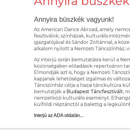
Annyira büszkék
Annyira büszkék vagyunk!
Az American Dance Abroad, amely nemcsak
fesztiválok, színházak, kulturális intézmé
igazgatójával és Sándor Zoltánnal, a kö
alkalom nyílott a Nemzeti Táncszínház, v
Az interjú során bemutatásra kerül a Ne
közönségsiker-előadások repertoáron tartá
Elmondják azt is, hogy a Nemzeti Táncsz
kapjanak lehetőséget izgalmas és válto
Táncszínház célja a hazai tánckultúra kül
bemutatják a
Budapest Táncfesztivált
, 
nemzetközi kulturális eseményt. Elhangzik
külföldi néptánctól a balettig a legkülön
Interjú az ADA oldalán...