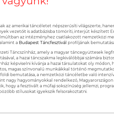
 vagyunk!
 az amerikai táncéletet népszerűsíti világszerte, han
nyek vezetőit is adatbázisba tömöríti, interjút készített 
zelmúltban az intézményhez csatlakozott nemzetközi me
alamint a
Budapest Táncfesztivál
profiljának bemutatás
mzeti Táncszínház, amely a magyar táncegyüttesek legfri
sával, a hazai táncszakma legkiválóbbjai számára biztosí
ínház képviselni kívánja a hazai társulatokat oly módo
zatos, magas színvonalú munkáikkal történő megmutatko
földi bemutatása, a nemzetközi táncéletbe való intenzív
mint nagy hagyományokkal rendelkező, Magyarországo
, hogy a fesztivált a műfaji sokszínűség jellemzi, progra
bözőbb stílusokat igyekszik felsorakoztatni.