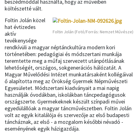
beszédmóddal használta, hogy az műveiben
költészetté vált.
Foltin Jolán közel
hat évtizedes
Foltin Jolán (Fotó/Forrás: Nemzet Művésze)
aktív
tevékenysége
rendkívüli a magyar néptánckultúra modern kori
történetében: pedagógiai és módszertani munkája
teremtette meg a műfaj szervezett utánpótlásának
lehetőségét, országos, sokgenerációs hálózatát. A
Magyar Művelődési Intézet munkatársaként kollégáival
ő alapította meg az Örökség Gyermek Népművészeti
Egyesületet. Módszertani kiadványait a mai napig
használják óvodákban, iskolákban táncpedagógusok
országszerte. Gyermekeknek készült színpadi művei
egyedülállóak a magyar táncművészetben. Foltin Jolán
volt az egyik kitalálója és szervezője az első budapesti
táncháznak, az első - a mozgalom későbbi névadó -
eseményének egyik házigazdája.