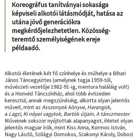
Koreográfus tanítványai sokasága
képviseli alkotói látásmódját, hatása az
utána jövő generációkra
megkérdőjelezhetetlen. Közösség-
teremtő személyiségének ereje
példaadó.
Alkotói életének két fő színhelye és műhelye a Bihari
János Táncegyüttes (amelynek tagja 1959-től,
művészeti vezetője 1982-91-ig, mentora haláláig volt)
és a Honvéd Táncszínház, ahol több évtizeden
keresztül, annak megszűnéséig, alkotta olyan jelentős
műveit, mint az
Asszonyok könyve
,
Harangok
,
a
Lagzi
,
Ki népei vagytok, Bartók útjain, A tánczmester
.
Műveinek sokszor nyújtottak alapanyagot, ihletet olyan
jelentős magyar írók, mint Kiss Anna, Kormos István,
Nagy László, Szilágyi Domokos, Szakonyi Károly, Dobozi