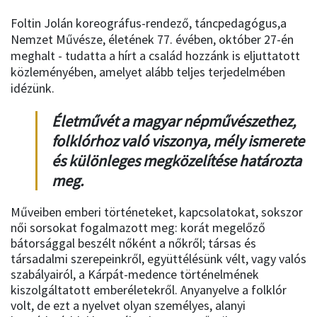
Foltin Jolán koreográfus-rendező, táncpedagógus,a
Nemzet Művésze, életének 77. évében, október 27-én
meghalt - tudatta a hírt a család hozzánk is eljuttatott
közleményében, amelyet alább teljes terjedelmében
idézünk.
Életművét a magyar népművészethez,
folklórhoz való viszonya, mély ismerete
és különleges megközelítése határozta
meg.
Műveiben emberi történeteket, kapcsolatokat, sokszor
női sorsokat fogalmazott meg: korát megelőző
bátorsággal beszélt nőként a nőkről; társas és
társadalmi szerepeinkről, együttélésünk vélt, vagy valós
szabályairól, a Kárpát-medence történelmének
kiszolgáltatott emberéletekről. Anyanyelve a folklór
volt, de ezt a nyelvet olyan személyes, alanyi