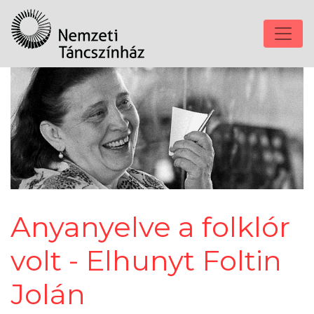
Anyanyelve a folklór
volt - Elhunyt Foltin
Jolán