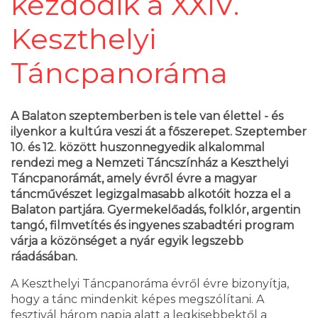
kezdődik a XXIV.
Keszthelyi
Táncpanoráma
A Balaton szeptemberben is tele van élettel - és
ilyenkor a kultúra veszi át a főszerepet. Szeptember
10. és 12. között huszonnegyedik alkalommal
rendezi meg a Nemzeti Táncszínház a Keszthelyi
Táncpanorámát, amely évről évre a magyar
táncművészet legizgalmasabb alkotóit hozza el a
Balaton partjára. Gyermekelőadás, folklór, argentin
tangó, filmvetítés és ingyenes szabadtéri program
várja a közönséget a nyár egyik legszebb
ráadásában.
A Keszthelyi Táncpanoráma évről évre bizonyítja,
hogy a tánc mindenkit képes megszólítani. A
fesztivál három napja alatt a legkisebbektől a