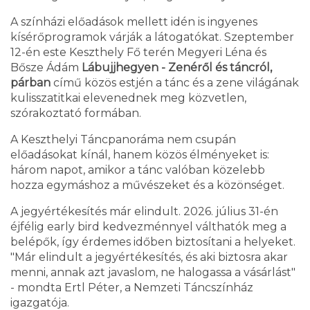
A színházi előadások mellett idén is ingyenes
kísérőprogramok várják a látogatókat. Szeptember
12-én este Keszthely Fő terén Megyeri Léna és
Bősze Ádám
Lábujjhegyen - Zenéről és táncról,
párban
című közös estjén a tánc és a zene világának
kulisszatitkai elevenednek meg közvetlen,
szórakoztató formában.
A Keszthelyi Táncpanoráma nem csupán
előadásokat kínál, hanem közös élményeket is:
három napot, amikor a tánc valóban közelebb
hozza egymáshoz a művészeket és a közönséget.
A jegyértékesítés már elindult. 2026. július 31-én
éjfélig early bird kedvezménnyel válthatók meg a
belépők, így érdemes időben biztosítani a helyeket.
"Már elindult a jegyértékesítés, és aki biztosra akar
menni, annak azt javaslom, ne halogassa a vásárlást"
- mondta Ertl Péter, a Nemzeti Táncszínház
igazgatója.