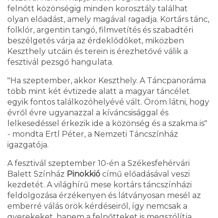
felnőtt közönségig minden korosztály találhat
olyan előadást, amely magával ragadja. Kortárs tánc,
folklór, argentin tangó, filmvetítés és szabadtéri
beszélgetés várja az érdeklődőket, miközben
Keszthely utcáin és terein is érezhetővé válik a
fesztivál pezsgő hangulata.
"Ha szeptember, akkor Keszthely. A Táncpanoráma
több mint két évtizede alatt a magyar táncélet
egyik fontos találkozóhelyévé vált. Öröm látni, hogy
évről évre ugyanazzal a kíváncsisággal és
lelkesedéssel érkezik ide a közönség és a szakma is"
- mondta Ertl Péter, a Nemzeti Táncszínház
igazgatója.
A fesztivál szeptember 10-én a Székesfehérvári
Balett Színház
Pinokkió
című előadásával veszi
kezdetét. A világhírű mese kortárs táncszínházi
feldolgozása érzékenyen és látványosan mesél az
emberré válás örök kérdéseiről, így nemcsak a
gyerekeket, hanem a felnőtteket is megszólítja.