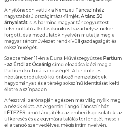
A nyitónapon vetítik a Nemzeti Táncszínház
nagyszabású országimázs-filmjét,
A tánc 30
árnyalatát
is. A harminc magyar táncegyüttest
felvonultató alkotás ikonikus hazai helyszíneken
forgott, és a mozdulatok nyelvén mutatja meg a
magyar táncművészet rendkívüli gazdagságát és
sokszínűségét.
Szeptember 11-én a Duna Művészegyüttes
Partium
- az Értől az Óceánig
című előadása idézi meg a
Partium kulturális örökségét. A lendületes
néptáncprodukció különböző nemzetiségek
hagyományait és a térség sokszínű identitását kelti
életre a színpadon.
A fesztivál zárónapján egészen más világ nyílik meg
a nézők előtt. Az Argentin Tangó Táncszínház
LÉTEZÉS
című táncjátéka az emberi kapcsolatok, az
útkeresés és az egymásra találás történetét meséli
el a tangó szenvedélyes, mégis intim nyelvén.