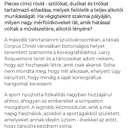
Pieces című rövid - szólókat, duókat és triókat
tartalmazó előadása, melyek felölelik a teljes alkotói
munkásságát. Ha végigtekint szakmai pályáján,
milyen nagy mérföldköveket lát, amik hatással
voltak a művészetére, alkotói lényére?
A második tánctanárom szülővárosomban, a texasi
Corpus Christi városában biztonságos helyet
teremtett számomra a koreografáláshoz. Larry
Roquemore teret és a táncosokat adott nekem,
hogy azt hozhassak létre, amit csak akarok. Soha
nem mondta meg, hogy mit alkossak, ehelyett úgy
irányított, hogy mindig a saját koreográfusi
hangomat keressem.
A sport nyújtotta fizikalitás nagyban hozzájárul
ahhoz, ahogyan az embereket a színpadon
mozgatom. A legtöbb kézmozdulat, amit a mai
napig használok, azokból a sportágakból született,
amelyeket annak idején űztem - évekkel az előtt,
hogy táncolni kezdtem volna.