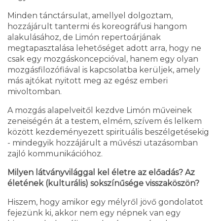
Minden tánctársulat, amellyel dolgoztam,
hozzájárult tantermi és koreográfusi hangom
alakulásához, de Limón repertoárjának
megtapasztalása lehetőséget adott arra, hogy ne
csak egy mozgáskoncepcióval, hanem egy olyan
mozgásfilozófiával is kapcsolatba kerüljek, amely
más ajtókat nyitott meg az egész emberi
mivoltomban.
A mozgás alapelveitől kezdve Limón műveinek
zeneiségén át a testem, elmém, szívem és lelkem
között kezdeményezett spirituális beszélgetésekig
- mindegyik hozzájárult a művészi utazásomban
zajló kommunikációhoz.
Milyen látványvilággal kel életre az előadás? Az
életének (kulturális) sokszínűsége visszaköszön?
Hiszem, hogy amikor egy mélyről jövő gondolatot
fejezünk ki, akkor nem egy népnek van egy