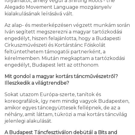
folyamatot, amely végül a Shifting Roots - the
Alegado Movement Language mozgásnyelv
kialakulásának leírásává vált.
Az alap- és mesterképzésen végzett munkám során
Iván segített megszerezni a magyar tartózkodási
engedélyt, hiszen felajánlotta, hogy a Budapesti
Cirkuszművészeti és Kortárstánc Főiskolát
feltüntethetem támogatói partnerként, a
kérelmemben. Miután megkaptam a tartózkodási
engedélyt, Budapest lett az otthonom.
Mit gondol a magyar kortárs táncművészetről?
Illeszkedik a világtrendbe?
Sokat utazom Európa-szerte, tanítok és
koreografálok, így nem mindig vagyok Budapesten,
amikor egyes táncegyüttesek fellépnek, de az a
néhány, amit láttam, tükrözi a mai kortárs táncvilág
jelenlegi alakulását.
A Budapest Táncfesztiválon debütál a Bits and