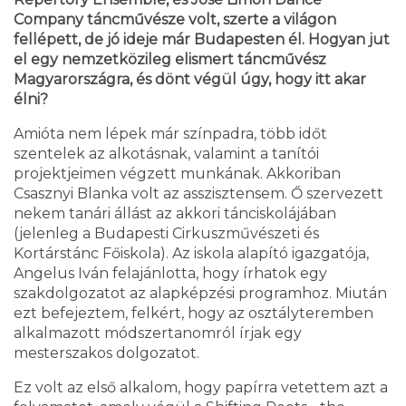
Company táncművésze volt, szerte a világon
fellépett, de jó ideje már Budapesten él. Hogyan jut
el egy nemzetközileg elismert táncművész
Magyarországra, és dönt végül úgy, hogy itt akar
élni?
Amióta nem lépek már színpadra, több időt
szentelek az alkotásnak, valamint a tanítói
projektjeimen végzett munkának. Akkoriban
Csasznyi Blanka volt az asszisztensem. Ő szervezett
nekem tanári állást az akkori tánciskolájában
(jelenleg a Budapesti Cirkuszművészeti és
Kortárstánc Főiskola). Az iskola alapító igazgatója,
Angelus Iván felajánlotta, hogy írhatok egy
szakdolgozatot az alapképzési programhoz. Miután
ezt befejeztem, felkért, hogy az osztályteremben
alkalmazott módszertanomról írjak egy
mesterszakos dolgozatot.
Ez volt az első alkalom, hogy papírra vetettem azt a