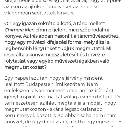
kifejezhetik a belső világukat azáltal, hogy átlépnek
azokon az ajtókon, amelyeket az én belső
világomban segítettek kinyitni.
Ön egy igazán sokrétű alkotó, a tánc mellett
Chimera Man
címmel jelent meg szépirodalmi
könyve. Az írás abban hasonlít a táncművészethez,
hogy egy művészi kifejezési forma, mely által a
legbensőbb lényünket tudjuk megmutatni. Mi
inspirálta a könyv megszületését és tervez-e
folytatást vagy egyéb művészeti ágakban való
megmutatkozást?
Egy nappal azután, hogy a járvány mindent
leállított Budapesten, írni kezdtem. Nem
emlékszem olyan momentumra, ami az írás iránti
igényt inspirálta volna. Látszólag a semmiből jött. De
természetesen az ihlet megtalálja a módját, hogy
megmutatkozzon - akár a legszokatlanabb
körülmények között is. Korábban soha nem írtam
könyvet, de úgy dolgoztam, mintha egy egész estés