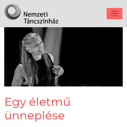
Egy életmű
ünneplése