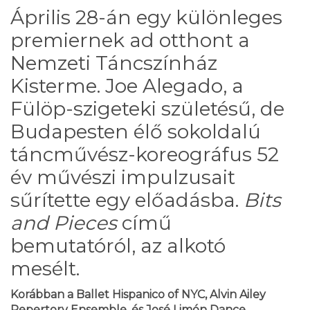
Április 28-án egy különleges
premiernek ad otthont a
Nemzeti Táncszínház
Kisterme. Joe Alegado, a
Fülöp-szigeteki születésű, de
Budapesten élő sokoldalú
táncművész-koreográfus 52
év művészi impulzusait
sűrítette egy előadásba.
Bits
and Pieces
című
bemutatóról, az alkotó
mesélt.
Korábban a Ballet Hispanico of NYC, Alvin Ailey
Repertory Ensemble, és José Limón Dance