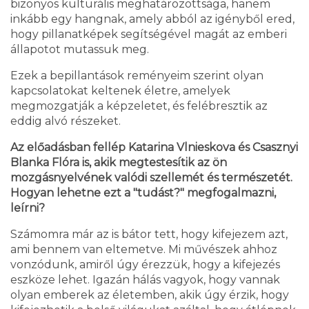
bizonyos kulturális meghatározottsága, hanem
inkább egy hangnak, amely abból az igényből ered,
hogy pillanatképek segítségével magát az emberi
állapotot mutassuk meg.
Ezek a bepillantások reményeim szerint olyan
kapcsolatokat keltenek életre, amelyek
megmozgatják a képzeletet, és felébresztik az
eddig alvó részeket.
Az előadásban fellép Katarina Vlnieskova és Csasznyi
Blanka Flóra is, akik megtestesítik az ön
mozgásnyelvének valódi szellemét és természetét.
Hogyan lehetne ezt a "tudást?" megfogalmazni,
leírni?
Számomra már az is bátor tett, hogy kifejezem azt,
ami bennem van eltemetve. Mi művészek ahhoz
vonzódunk, amiről úgy érezzük, hogy a kifejezés
eszköze lehet. Igazán hálás vagyok, hogy vannak
olyan emberek az életemben, akik úgy érzik, hogy