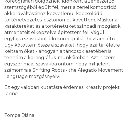
koreográfián dolgoznék. Időnként a zeneszerző
szemszögéből épült fel, mert a zenei kompozíció
akkordváltásaihoz közvetlenül kapcsolódó
történetvezetési ösztönömet követtem. Máskor a
karaktereket és a történetüket színpadi mozgások
átmeneteit elképzelve építettem fel. Végül
egyfajta szavakból álló koreográfiát hoztam létre,
úgy kötöttem össze a szavakat, hogy ezáltal életre
keltsem őket - ahogyan a táncosok esetében is
tenném a koreográfusi munkáimban. Azt hiszem,
egyszer majd szavakba öntöm, hogy mit jelent
számomra a Shifting Roots - the Alegado Movement
Language mozgásnyelv.
Ez egy valóban kutatásra érdemes, kreatív projekt
lenne.
Tompa Diána