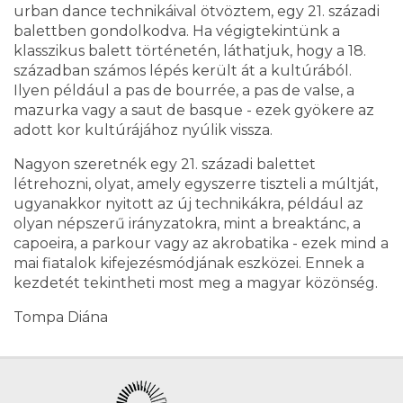
urban dance technikáival ötvöztem, egy 21. századi
balettben gondolkodva. Ha végigtekintünk a
klasszikus balett történetén, láthatjuk, hogy a 18.
században számos lépés került át a kultúrából.
Ilyen például a pas de bourrée, a pas de valse, a
mazurka vagy a saut de basque - ezek gyökere az
adott kor kultúrájához nyúlik vissza.
Nagyon szeretnék egy 21. századi balettet
létrehozni, olyat, amely egyszerre tiszteli a múltját,
ugyanakkor nyitott az új technikákra, például az
olyan népszerű irányzatokra, mint a breaktánc, a
capoeira, a parkour vagy az akrobatika - ezek mind a
mai fiatalok kifejezésmódjának eszközei. Ennek a
kezdetét tekintheti most meg a magyar közönség.
Tompa Diána