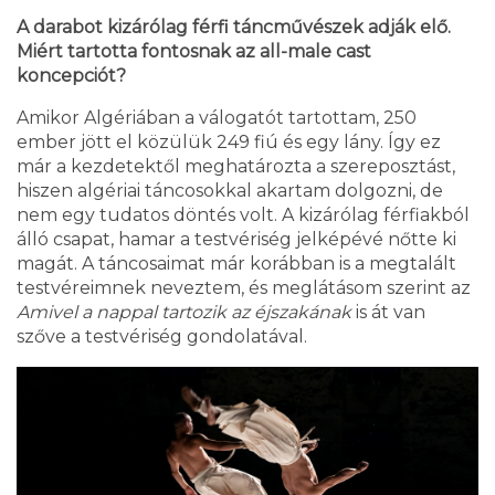
A darabot kizárólag férfi táncművészek adják elő.
Miért tartotta fontosnak az all-male cast
koncepciót?
Amikor Algériában a válogatót tartottam, 250
ember jött el közülük 249 fiú és egy lány. Így ez
már a kezdetektől meghatározta a szereposztást,
hiszen algériai táncosokkal akartam dolgozni, de
nem egy tudatos döntés volt. A kizárólag férfiakból
álló csapat, hamar a testvériség jelképévé nőtte ki
magát. A táncosaimat már korábban is a megtalált
testvéreimnek neveztem, és meglátásom szerint az
Amivel a nappal tartozik az éjszakának
is át van
szőve a testvériség gondolatával.