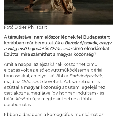
Fotó:Didier Philispart
A társulatával nem először lépnek fel Budapesten:
korábban már bemutatták a
Barbár éjszakák, avagy
a világ első hajnalai
és
Odüsszeia
című előadásokat.
Ezúttal mire számíthat a magyar közönség?
Amit a nappal az éjszakának köszönhet című
előadás volt az első együttműködésem algériai
táncosokkal, amelyet később a
Barbár éjszakák,
majd az
Odüsszeia
követett. Azt szeretném, ha
ezúttal a magyar közönség az utam legelejéhez
csatlakozna, meglátva így honnan indultam - és
talán később újra megtekinthetné a többi
darabomat is.
Ebben a darabban a koreográfusi munkámat az