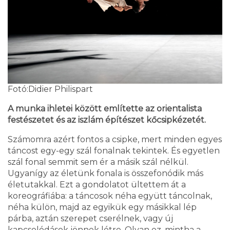
Fotó:Didier Philispart
A munka ihletei között említette az orientalista
festészetet és az iszlám építészet kőcsipkézetét.
Számomra azért fontos a csipke, mert minden egyes
táncost egy-egy szál fonalnak tekintek. És egyetlen
szál fonal semmit sem ér a másik szál nélkül.
Ugyanígy az életünk fonala is összefonódik más
életutakkal. Ezt a gondolatot ültettem át a
koreográfiába: a táncosok néha együtt táncolnak,
néha külön, majd az egyikük egy másikkal lép
párba, aztán szerepet cserélnek, vagy új
kapcsolódások jönnek létre. Olyan ez, mintha a