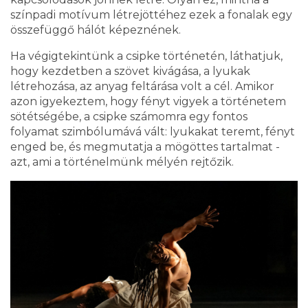
színpadi motívum létrejöttéhez ezek a fonalak egy
összefüggő hálót képeznének.
Ha végigtekintünk a csipke történetén, láthatjuk,
hogy kezdetben a szövet kivágása, a lyukak
létrehozása, az anyag feltárása volt a cél. Amikor
azon igyekeztem, hogy fényt vigyek a történetem
sötétségébe, a csipke számomra egy fontos
folyamat szimbólumává vált: lyukakat teremt, fényt
enged be, és megmutatja a mögöttes tartalmat -
azt, ami a történelmünk mélyén rejtőzik.