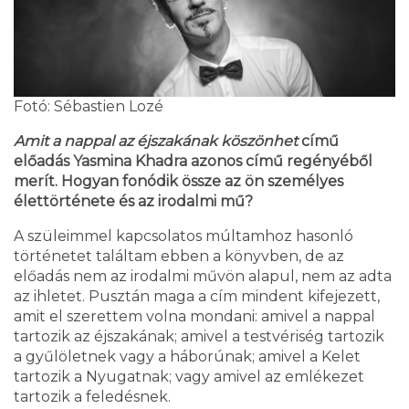
Fotó: Sébastien Lozé
Amit a nappal az éjszakának köszönhet
című
előadás Yasmina Khadra azonos című regényéből
merít. Hogyan fonódik össze az ön személyes
élettörténete és az irodalmi mű?
A szüleimmel kapcsolatos múltamhoz hasonló
történetet találtam ebben a könyvben, de az
előadás nem az irodalmi művön alapul, nem az adta
az ihletet. Pusztán maga a cím mindent kifejezett,
amit el szerettem volna mondani: amivel a nappal
tartozik az éjszakának; amivel a testvériség tartozik
a gyűlöletnek vagy a háborúnak; amivel a Kelet
tartozik a Nyugatnak; vagy amivel az emlékezet
tartozik a feledésnek.