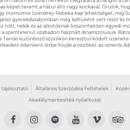
immáron három év során remekül megtalálta a hangot a tá
as képet teremt a hátul álló nagy kockával. Örülök, ho
gy örömömre Szendrey Rebeka kap lehetőséget, míg Szen
egelső gyerekdarabomban még kisfiúként vett részt és má
ez nőtt, nekik és az alkotóknak köszönhetően egyedi műv
ik a szemtelenül, szabadon használt dinamizmusuk. Bátr
ta és Tamás különböző szűrőkön keresztül kódolt üzene
kedett édenkerti létbe hívják a nézőket: az ismerős Ádá
 tájékoztató
Általános Szerződési Feltételek
Közér
Akadálymentesítési nyilatkozat