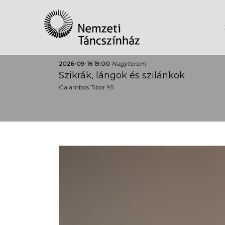
2026-09-16 19:00
Nagyterem
Szikrák, lángok és szilánkok
Galambos Tibor 95