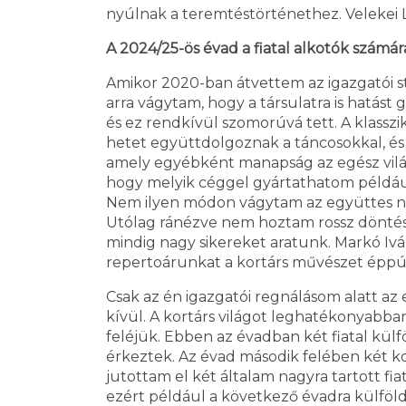
nyúlnak a teremtéstörténethez. Velekei L
A 2024/25-ös évad a fiatal alkotók számár
Amikor 2020-ban átvettem az igazgatói s
arra vágytam, hogy a társulatra is hatás
és ez rendkívül szomorúvá tett. A klass
hetet együttdolgoznak a táncosokkal, és 
amely egyébként manapság az egész világo
hogy melyik céggel gyártathatom például 
Nem ilyen módon vágytam az együttes nem
Utólag ránézve nem hoztam rossz döntést,
mindig nagy sikereket aratunk. Markó Iv
repertoárunkat a kortárs művészet éppúgy
Csak az én igazgatói regnálásom alatt az
kívül. A kortárs világot leghatékonyabba
feléjük. Ebben az évadban két fiatal kül
érkeztek. Az évad második felében két k
jutottam el két általam nagyra tartott fi
ezért például a következő évadra külföl