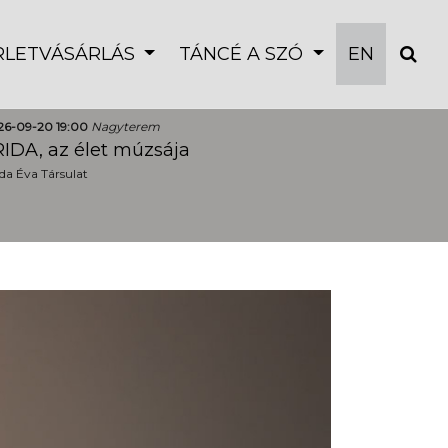
ÉRLETVÁSÁRLÁS
TÁNCÉ A SZÓ
EN
26-09-20 19:00
Nagyterem
IDA, az élet múzsája
a Éva Társulat