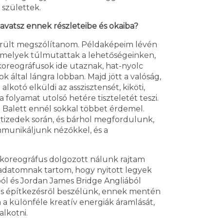
 születtek.
eavatsz ennek részleteibe és okaiba?
került megszólítanom. Példaképeim lévén
, amelyek túlmutattak a lehetőségeinken,
koreográfusok ide utaznak, hat-nyolc
által lángra lobban. Majd jött a valóság,
otó elküldi az asszisztensét, kiköti,
folyamat utolsó hetére tiszteletét teszi.
 Balett ennél sokkal többet érdemel.
vtizedek során, és bárhol megfordulunk,
mmunikáljunk nézőkkel, és a
8 koreográfus dolgozott nálunk rajtam
eladatomnak tartom, hogy nyitott legyek
ból és Jordan James Bridge Angliából
tos építkezésről beszélünk, ennek mentén
m a különféle kreatív energiák áramlását,
lkotni.