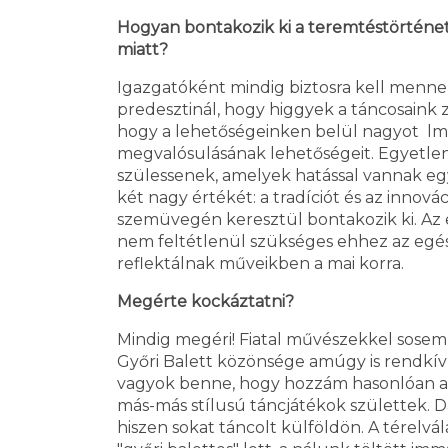
Hogyan bontakozik ki a teremtéstörténet 
miatt?
Igazgatóként mindig biztosra kell me
predesztinál, hogy higgyek a táncosaink z
hogy a lehetőségeinken belül nagyot lmod
megvalósulásának lehetőségeit. Egyetlen
szülessenek, amelyek hatással vannak eg
két nagy értékét: a tradíciót és az innová
szemüvegén keresztül bontakozik ki. Az 
nem feltétlenül szükséges ehhez az egész
reflektálnak műveikben a mai korra.
Megérte kockáztatni?
Mindig megéri! Fiatal művészekkel sosem v
Győri Balett közönsége amúgy is rendkív
vagyok benne, hogy hozzám hasonlóan a p
más-más stílusú táncjátékok születtek. D
hiszen sokat táncolt külföldön. A térelvál