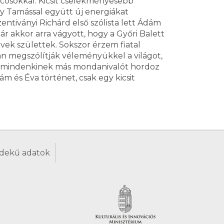
ncosokkal. Kicsit cselekményesebb
gy Tamással együtt új energiákat
tiványi Richárd első szólista lett Ádám
r akkor arra vágyott, hogy a Győri Balett
ek születtek. Sokszor érzem fiatal
an megszólítják véleményükkel a világot,
te mindenkinek más mondanivalót hordoz
m és Éva történet, csak egy kicsit
dekű adatok