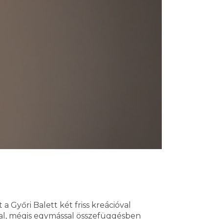
a Győri Balett két friss kreációval
ddal, mégis egymással összefüggésben