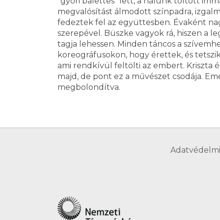
"győri balettes" lett, a nálunk töltött 
megvalósítást álmodott színpadra, izgalm
fedeztek fel az együttesben. Évaként na
szerepével. Büszke vagyok rá, hiszen a l
tagja lehessen. Minden táncos a szívemh
koreográfusokon, hogy érettek, és tetsz
ami rendkívül feltölti az embert. Krisz
majd, de pont ez a művészet csodája. Emel
megbolondítva.
Adatvédelmi