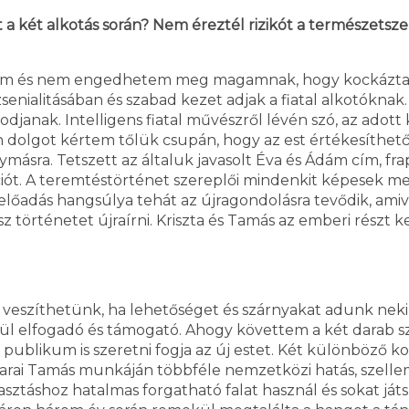
a két alkotás során? Nem éreztél rizikót a természetsz
nnem és nem engedhetem meg magamnak, hogy kockázta
senialitásában és szabad kezet adjak a fiatal alkotóknak
janak. Intelligens fiatal művészről lévén szó, az adott
 dolgot kértem tőlük csupán, hogy az est értékesíthető
ymásra. Tetszett az általuk javasolt Éva és Ádám cím, 
ciót. A teremtéstörténet szereplői mindenkit képesek megs
előadás hangsúlya tehát az újragondolásra tevődik, ami
 történetet újraírni. Kriszta és Tamás az emberi részt 
eszíthetünk, ha lehetőséget és szárnyakat adunk nekik. E
ül elfogadó és támogató. Ahogy követtem a két darab sz
ublikum is szeretni fogja az új estet. Két különböző k
arai Tamás munkáján többféle nemzetközi hatás, szellemi
asztáshoz hatalmas forgatható falat használ és sokat játs