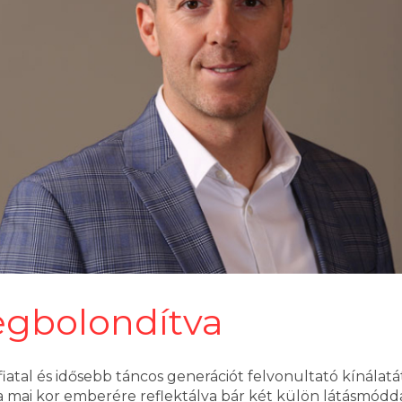
gbolondítva
iatal és idősebb táncos generációt felvonultató kínálatát 
más a mai kor emberére reflektálva bár két külön látásmó