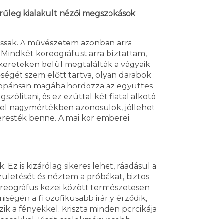
erűleg kialakult nézői megszokások
ssak. A művészetem azonban arra
. Mindkét koreográfust arra bíztattam,
 kereteken belül megtalálták a vágyaik
ségét szem előtt tartva, olyan darabok
frappánsan magába hordozza az együttes
zólítani, és ez ezúttal két fiatal alkotó
vel nagymértékben azonosulok, jóllehet
keresték benne. A mai kor emberei
z is kizárólag sikeres lehet, ráadásul a
ületését és néztem a próbákat, biztos
oreográfus kezei között természetesen
ségén a filozofikusabb irány érződik,
zik a fényekkel. Kriszta minden porcikája