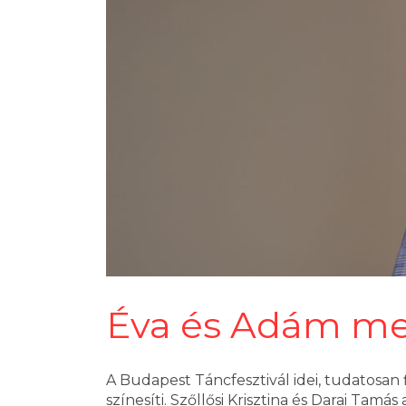
Éva és Adám me
A Budapest Táncfesztivál idei, tudatosan f
színesíti. Szőllősi Krisztina és Darai Ta