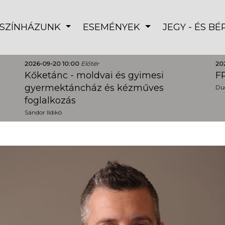
SZÍNHÁZUNK
ESEMÉNYEK
JEGY - ÉS B
2026-09-20 10:00
Előtér
20
Kőketánc - moldvai és gyimesi
FR
gyermektáncház és kézműves
Dud
foglalkozás
Sándor Ildikó