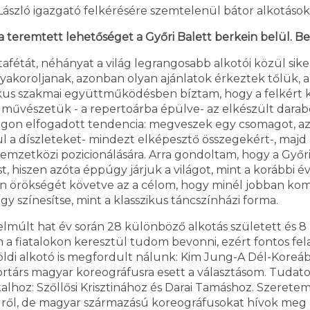
ászló igazgató felkérésére szemtelenül bátor alkotások
a teremtett lehetőséget a Győri Balett berkein belül. B
tafétát, néhányat a világ legrangosabb alkotói közül si
t gyakoroljanak, azonban olyan ajánlatok érkeztek tőlük
zikus szakmai együttműködésben bíztam, hogy a felkért 
művészetük - a repertoárba épülve- az elkészült darabok 
n elfogadott tendencia: megveszek egy csomagot, az alk
a díszleteket- mindezt elképesztő összegekért-, majd a 
zetközi pozicionálására. Arra gondoltam, hogy a Győri
 hiszen azóta éppúgy járjuk a világot, mint a korábbi é
án örökségét követve az a célom, hogy minél jobban ko
 színesítse, mint a klasszikus táncszínházi forma.
 elmúlt hat év során 28 különböző alkotás született és 
n a fiatalokon keresztül tudom bevonni, ezért fontos f
földi alkotó is megfordult nálunk: Kim Jung-A Dél-Koreá
ortárs magyar koreográfusra esett a választásom. Tuda
atalhoz: Szőllősi Krisztinához és Darai Tamáshoz. Szerete
dről, de magyar származású koreográfusokat hívok meg a