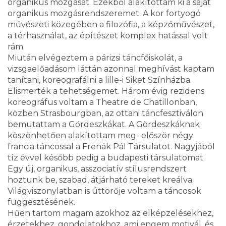
organikus mozgását. Ezekből alakítottam ki a saját
organikus mozgásrendszeremet. A kor fortyogó
művészeti közegében a filozófia, a képzőművészet,
a térhasználat, az építészet komplex hatással volt
rám.
Miután elvégeztem a párizsi táncfőiskolát, a
vizsgaelőadásom láttán azonnal meghívást kaptam
tanítani, koreografálni a lille-i Siket Színházba.
Elismerték a tehetségemet. Három évig rezidens
koreográfus voltam a Theatre de Chatillonban,
közben Strasbourgban, az ottani táncfesztiválon
bemutattam a Gördeszkákat. A Gördeszkáknak
köszönhetően alakítottam meg- először négy
francia táncossal a Frenák Pál Társulatot. Nagyjából
tíz évvel később pedig a budapesti társulatomat.
Egy új, organikus, asszociatív stílusrendszert
hoztunk be, szabad, átjárható tereket kreálva.
Világviszonylatban is úttörője voltam a táncosok
függesztésének.
Hűen tartom magam azokhoz az elképzelésekhez,
érzetekhez, gondolatokhoz, ami engem motivál, és