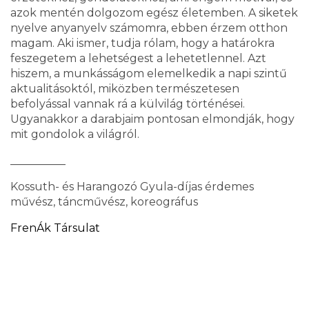
azok mentén dolgozom egész életemben. A siketek
nyelve anyanyelv számomra, ebben érzem otthon
magam. Aki ismer, tudja rólam, hogy a határokra
feszegetem a lehetségest a lehetetlennel. Azt
hiszem, a munkásságom elemelkedik a napi szintű
aktualitásoktól, miközben természetesen
befolyással vannak rá a külvilág történései.
Ugyanakkor a darabjaim pontosan elmondják, hogy
mit gondolok a világról.
__________
Kossuth- és Harangozó Gyula-díjas érdemes
művész, táncművész, koreográfus
FrenÁk Társulat