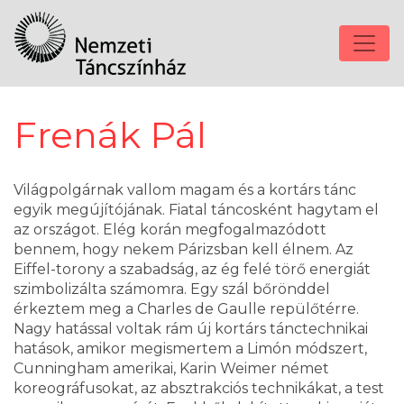
Frenák Pál
Világpolgárnak vallom magam és a kortárs tánc
egyik megújítójának. Fiatal táncosként hagytam el
az országot. Elég korán megfogalmazódott
bennem, hogy nekem Párizsban kell élnem. Az
Eiffel-torony a szabadság, az ég felé törő energiát
szimbolizálta számomra. Egy szál bőrönddel
érkeztem meg a Charles de Gaulle repülőtérre.
Nagy hatással voltak rám új kortárs tánctechnikai
hatások, amikor megismertem a Limón módszert,
Cunningham amerikai, Karin Weimer német
koreográfusokat, az absztrakciós technikákat, a test