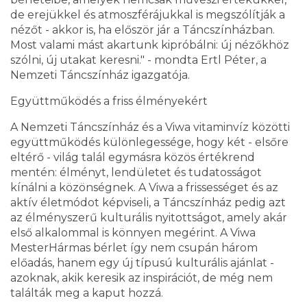
de erejükkel és atmoszférájukkal is megszólítják a
nézőt - akkor is, ha először jár a Táncszínházban.
Most valami mást akartunk kipróbálni: új nézőkhöz
szólni, új utakat keresni." - mondta Ertl Péter, a
Nemzeti Táncszínház igazgatója.
Együttműködés a friss élményekért
A Nemzeti Táncszínház és a Viwa vitaminvíz közötti
együttműködés különlegessége, hogy két - elsőre
eltérő - világ talál egymásra közös értékrend
mentén: élményt, lendületet és tudatosságot
kínálni a közönségnek. A Viwa a frissességet és az
aktív életmódot képviseli, a Táncszínház pedig azt
az élményszerű kulturális nyitottságot, amely akár
első alkalommal is könnyen megérint. A Viwa
MesterHármas bérlet így nem csupán három
előadás, hanem egy új típusú kulturális ajánlat -
azoknak, akik keresik az inspirációt, de még nem
találták meg a kaput hozzá.