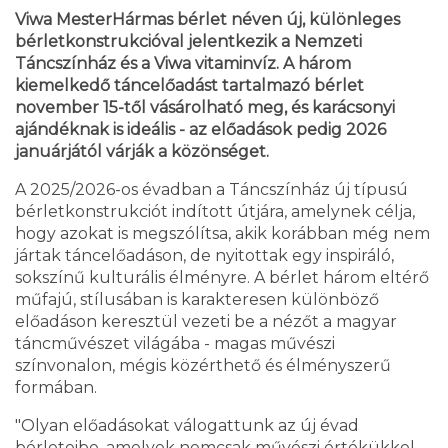
Viwa MesterHármas bérlet néven új, különleges
bérletkonstrukcióval jelentkezik a Nemzeti
Táncszínház és a Viwa vitaminvíz. A három
kiemelkedő táncelőadást tartalmazó bérlet
november 15-től vásárolható meg, és karácsonyi
ajándéknak is ideális - az előadások pedig 2026
januárjától várják a közönséget.
A 2025/2026-os évadban a Táncszínház új típusú
bérletkonstrukciót indított útjára, amelynek célja,
hogy azokat is megszólítsa, akik korábban még nem
jártak táncelőadáson, de nyitottak egy inspiráló,
sokszínű kulturális élményre. A bérlet három eltérő
műfajú, stílusában is karakteresen különböző
előadáson keresztül vezeti be a nézőt a magyar
táncművészet világába - magas művészi
színvonalon, mégis közérthető és élményszerű
formában.
"Olyan előadásokat válogattunk az új évad
bérleteibe, amelyek nemcsak művészi értékükkel,