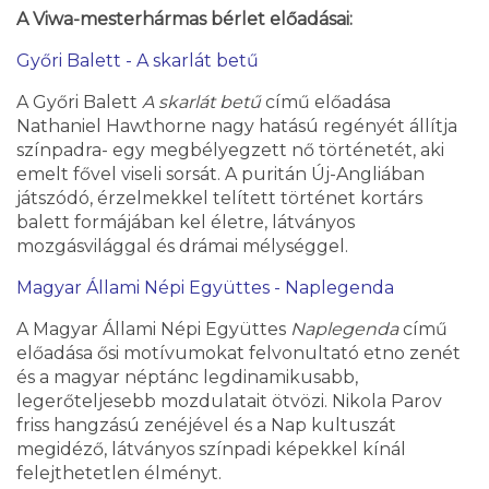
A Viwa-mesterhármas bérlet előadásai:
Győri Balett - A skarlát betű
A Győri Balett
A skarlát betű
című előadása
Nathaniel Hawthorne nagy hatású regényét állítja
színpadra- egy megbélyegzett nő történetét, aki
emelt fővel viseli sorsát. A puritán Új-Angliában
játszódó, érzelmekkel telített történet kortárs
balett formájában kel életre, látványos
mozgásvilággal és drámai mélységgel.
Magyar Állami Népi Együttes - Naplegenda
A Magyar Állami Népi Együttes
Naplegenda
című
előadása ősi motívumokat felvonultató etno zenét
és a magyar néptánc legdinamikusabb,
legerőteljesebb mozdulatait ötvözi. Nikola Parov
friss hangzású zenéjével és a Nap kultuszát
megidéző, látványos színpadi képekkel kínál
felejthetetlen élményt.