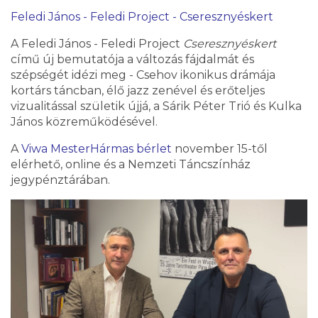
Feledi János - Feledi Project - Cseresznyéskert
A Feledi János - Feledi Project
Cseresznyéskert
című új bemutatója a változás fájdalmát és
szépségét idézi meg - Csehov ikonikus drámája
kortárs táncban, élő jazz zenével és erőteljes
vizualitással születik újjá, a Sárik Péter Trió és Kulka
János közreműködésével.
A
Viwa MesterHármas bérlet
november 15-től
elérhető, online és a Nemzeti Táncszínház
jegypénztárában.