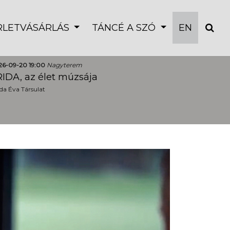
ÉRLETVÁSÁRLÁS
TÁNCÉ A SZÓ
EN
26-09-20 19:00
Nagyterem
IDA, az élet múzsája
a Éva Társulat