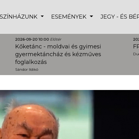
SZÍNHÁZUNK
ESEMÉNYEK
JEGY - ÉS B
2026-09-20 10:00
Előtér
20
Kőketánc - moldvai és gyimesi
FR
gyermektáncház és kézműves
Dud
foglalkozás
Sándor Ildikó