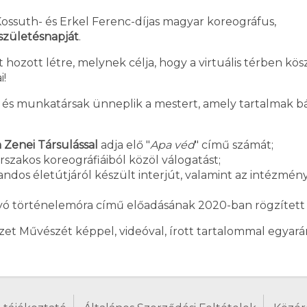
ssuth- és Erkel Ferenc-díjas magyar koreográfus,
 születésnapját
.
 hozott létre, melynek célja, hogy a virtuális térben kö
i!
és munkatársak ünneplik a mestert, amely tartalmak bár
 Zenei Társulással
adja elő "
Apa véd
" című számát;
rszakos koreográfiáiból közöl válogatást;
ndos életútjáról készült interjút, valamint az intézmé
 történelemóra című előadásának 2020-ban rögzített f
mzet Művészét képpel, videóval, írott tartalommal egyarán