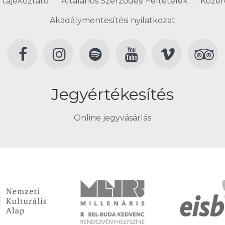
 tájékoztató
Általános Szerződési Feltételek
Közér
Akadálymentesítési nyilatkozat
Jegyértékesítés
Online jegyvásárlás