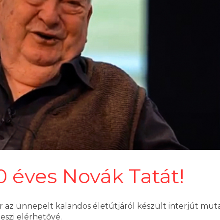
90 éves Novák Tatát!
r az ünnepelt kalandos életútjáról készült interjút mut
szi elérhetővé.