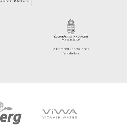
dekű adatok
A Nemzeti Táncszínház
fenntartója.