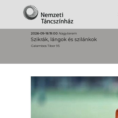
2026-09-16 19:00
Nagyterem
Szikrák, lángok és szilánkok
Galambos Tibor 95