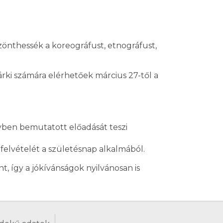
szönthessék a koreográfust, etnográfust,
ki számára elérhetőek március 27-től a
nyben bemutatott előadását teszi
elvételét a születésnap alkalmából.
t, így a jókívánságok nyilvánosan is