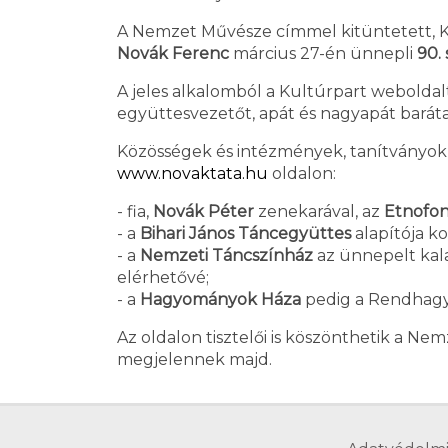
A Nemzet Művésze címmel kitüntetett, Ko
Novák Ferenc
március 27-én ünnepli
90.
A jeles alkalomból a Kultúrpart weboldalt
együttesvezetőt, apát és nagyapát baráta
Közösségek és intézmények, tanítványok 
www.novaktata.hu
oldalon:
- fia,
Novák Péter
zenekarával, az
Etnofon
- a
Bihari János Táncegyüttes
alapítója ko
- a
Nemzeti Táncszínház
az ünnepelt kala
elérhetővé;
- a
Hagyományok Háza
pedig a Rendhagyó
Az oldalon tisztelői is köszönthetik a Ne
megjelennek majd.