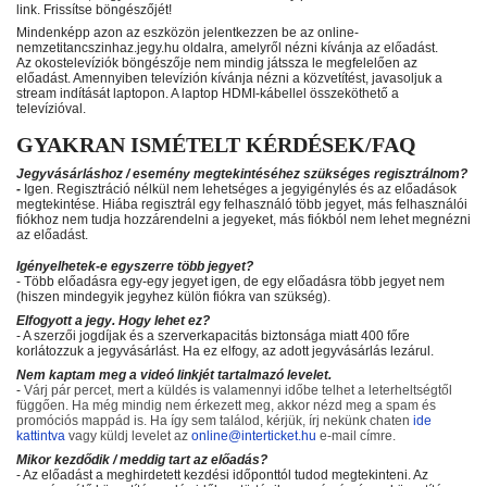
link. Frissítse böngészőjét!
Mindenképp azon az eszközön jelentkezzen be az online-
nemzetitancszinhaz.jegy.hu oldalra, amelyről nézni kívánja az előadást.
Az okostelevíziók böngészője nem mindig játssza le megfelelően az
előadást. Amennyiben televízión kívánja nézni a közvetítést, javasoljuk a
stream indítását laptopon. A laptop HDMI-kábellel összeköthető a
televízióval.
GYAKRAN ISMÉTELT KÉRDÉSEK/FAQ
Jegyvásárláshoz / esemény megtekintéséhez szükséges regisztrálnom?
-
Igen. Regisztráció nélkül nem lehetséges a jegyigénylés és az előadások
megtekintése. Hiába regisztrál egy felhasználó több jegyet, más felhasználói
fiókhoz nem tudja hozzárendelni a jegyeket, más fiókból nem lehet megnézni
az előadást.
Igényelhetek-e egyszerre több jegyet?
- Több előadásra egy-egy jegyet igen, de egy előadásra több jegyet nem
(hiszen mindegyik jegyhez külön fiókra van szükség).
Elfogyott a jegy. Hogy lehet ez?
- A szerzői jogdíjak és a szerverkapacitás biztonsága miatt 400 főre
korlátozzuk a jegyvásárlást. Ha ez elfogy, az adott jegyvásárlás lezárul.
Nem kaptam meg a videó linkjét tartalmazó levelet.
-
Várj pár percet, mert a küldés is valamennyi időbe telhet a leterheltségtől
függően. Ha még mindig nem érkezett meg, akkor nézd meg a spam és
promóciós mappád is. Ha így sem találod, kérjük, írj nekünk chaten
ide
kattintva
vagy küldj levelet az
online@interticket.hu
e-mail címre.
Mikor kezdődik / meddig tart az előadás?
- Az előadást a meghirdetett kezdési időponttól tudod megtekinteni. Az