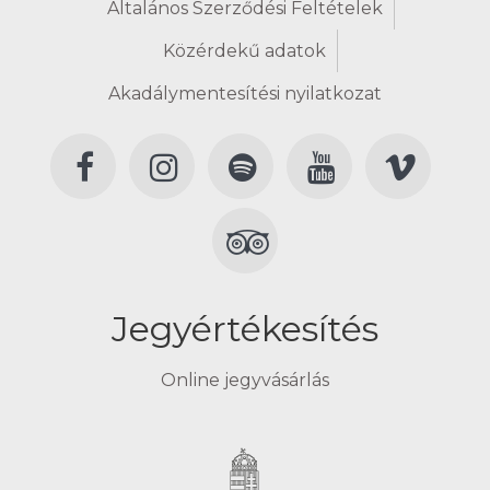
Általános Szerződési Feltételek
Közérdekű adatok
Akadálymentesítési nyilatkozat
Jegyértékesítés
Online jegyvásárlás