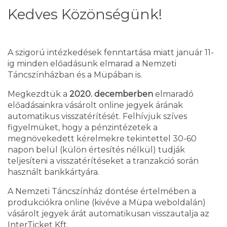
Kedves Közönségünk!
A szigorú intézkedések fenntartása miatt január 11-
ig minden előadásunk elmarad a Nemzeti
Táncszínházban és a Müpában is.
Megkezdtük a
2020. decemberben
elmaradó
előadásainkra vásárolt online jegyek árának
automatikus visszatérítését. Felhívjuk szíves
figyelmüket, hogy a pénzintézetek a
megnövekedett kérelmekre tekintettel 30-60
napon belül (külön értesítés nélkül) tudják
teljesíteni a visszatérítéseket a tranzakció során
használt bankkártyára.
A Nemzeti Táncszínház döntése értelmében a
produkciókra online (kivéve a Müpa weboldalán)
vásárolt jegyek árát automatikusan visszautalja az
InterTicket Kft.