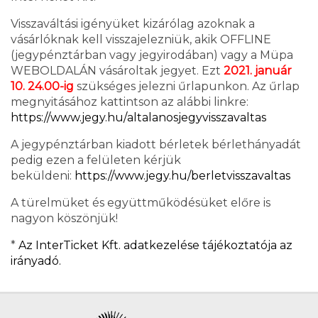
Visszaváltási igényüket kizárólag azoknak a
vásárlóknak kell visszajelezniük, akik OFFLINE
(jegypénztárban vagy jegyirodában) vagy a Müpa
WEBOLDALÁN vásároltak jegyet. Ezt
2021. január
10. 24.00-ig
szükséges jelezni űrlapunkon. Az űrlap
megnyitásához kattintson az alábbi linkre:
https://www.jegy.hu/
altalanosjegyvisszavaltas
A jegypénztárban kiadott bérletek bérlethányadát
pedig ezen a felületen kérjük
beküldeni:
https://www.jegy.hu/
berletvisszavaltas
A türelmüket és együttműködésüket előre is
nagyon köszönjük!
*
Az InterTicket Kft. adatkezelése tájékoztatója az
irányadó.