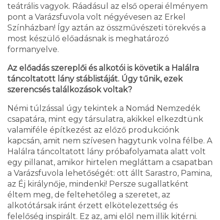
teátrális vagyok. Ráadásul az első operai élményem
pont a Varázsfuvola volt négyévesen az Erkel
Színházban! Így aztán az összművészeti törekvés a
most készülő előadásnak is meghatározó
formanyelve.
Az előadás szereplői és alkotói is követik a Halálra
táncoltatott lány stáblistáját. Úgy tűnik, ezek
szerencsés találkozások voltak?
Némi túlzással úgy tekintek a Nomád Nemzedék
csapatára, mint egy társulatra, akikkel elkezdtünk
valamiféle építkezést az előző produkciónk
kapcsán, amit nem szívesen hagytunk volna félbe. A
Halálra táncoltatott lány próbafolyamata alatt volt
egy pillanat, amikor hirtelen megláttam a csapatban
a Varázsfuvola lehetőségét: ott állt Sarastro, Pamina,
az Éj királynője, mindenki! Persze sugallatként
éltem meg, de feltehetőleg a szeretet, az
alkotótársak iránt érzett elkötelezettség és
felelőség inspirált. Ez az, ami elől nem illik kitérni.