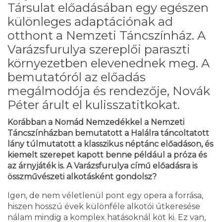
Társulat előadásában egy egészen
különleges adaptációnak ad
otthont a Nemzeti Táncszínház. A
Varázsfurulya szereplői paraszti
környezetben elevenednek meg. A
bemutatóról az előadás
megálmodója és rendezője, Novák
Péter árult el kulisszatitkokat.
Korábban a Nomád Nemzedékkel a Nemzeti
Táncszínházban bemutatott a Halálra táncoltatott
lány túlmutatott a klasszikus néptánc előadáson, és
kiemelt szerepet kapott benne például a próza és
az árnyjáték is. A Varázsfurulya című előadásra is
összművészeti alkotásként gondolsz?
Igen, de nem véletlenül pont egy opera a forrása,
hiszen hosszú évek különféle alkotói útkeresése
nálam mindig a komplex hatásoknál köt ki. Ez van,