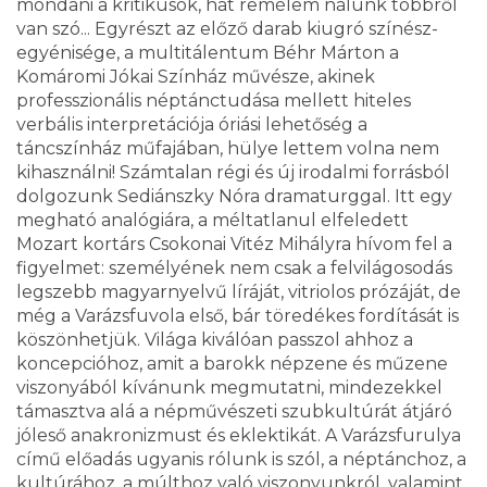
mondani a kritikusok, hát remélem nálunk többről
van szó... Egyrészt az előző darab kiugró színész-
egyénisége, a multitálentum Béhr Márton a
Komáromi Jókai Színház művésze, akinek
professzionális néptánctudása mellett hiteles
verbális interpretációja óriási lehetőség a
táncszínház műfajában, hülye lettem volna nem
kihasználni! Számtalan régi és új irodalmi forrásból
dolgozunk Sediánszky Nóra dramaturggal. Itt egy
megható analógiára, a méltatlanul elfeledett
Mozart kortárs Csokonai Vitéz Mihályra hívom fel a
figyelmet: személyének nem csak a felvilágosodás
legszebb magyarnyelvű líráját, vitriolos prózáját, de
még a Varázsfuvola első, bár töredékes fordítását is
köszönhetjük. Világa kiválóan passzol ahhoz a
koncepcióhoz, amit a barokk népzene és műzene
viszonyából kívánunk megmutatni, mindezekkel
támasztva alá a népművészeti szubkultúrát átjáró
jóleső anakronizmust és eklektikát. A Varázsfurulya
című előadás ugyanis rólunk is szól, a néptánchoz, a
kultúrához, a múlthoz való viszonyunkról, valamint