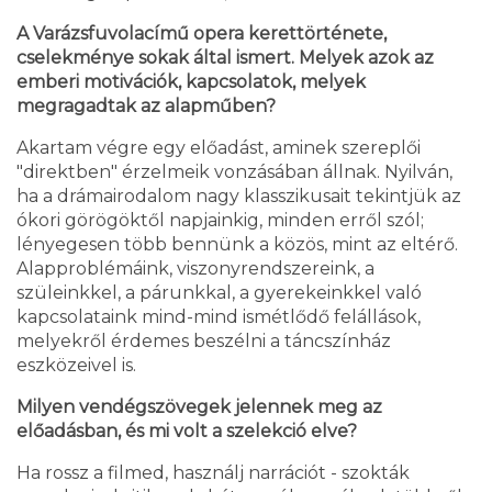
A Varázsfuvolacímű opera kerettörténete,
cselekménye sokak által ismert. Melyek azok az
emberi motivációk, kapcsolatok, melyek
megragadtak az alapműben?
Akartam végre egy előadást, aminek szereplői
"direktben" érzelmeik vonzásában állnak. Nyilván,
ha a drámairodalom nagy klasszikusait tekintjük az
ókori görögöktől napjainkig, minden erről szól;
lényegesen több bennünk a közös, mint az eltérő.
Alapproblémáink, viszonyrendszereink, a
szüleinkkel, a párunkkal, a gyerekeinkkel való
kapcsolataink mind-mind ismétlődő felállások,
melyekről érdemes beszélni a táncszínház
eszközeivel is.
Milyen vendégszövegek jelennek meg az
előadásban, és mi volt a szelekció elve?
Ha rossz a filmed, használj narrációt - szokták