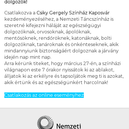
dolgozók!
Csatlakozva a
Csiky Gergely Színház Kaposvár
kezdeményezéséhez, a Nemzeti Táncszínház is
szeretné kifejezni háláját az egészségügyi
dolgozóknak, orvosoknak, ápolóknak,
mentősöknek, rendőröknek, katonáknak, bolti
dolgozóknak, tanároknak és önkénteseknek, akik
mindannyiunk biztonságáért dolgoznak a járvány
idején nap mint nap.
Arra kérünk titeket, hogy március 27-én, a színházi
világnapon este 7 órakor nyissátok ki az ablakot,
álljatok ki az erkélyre és tapsoljátok meg ti is azokat,
akik értünk és az egészségünkért harcolnak!
Csatlakozás az online eseményhez