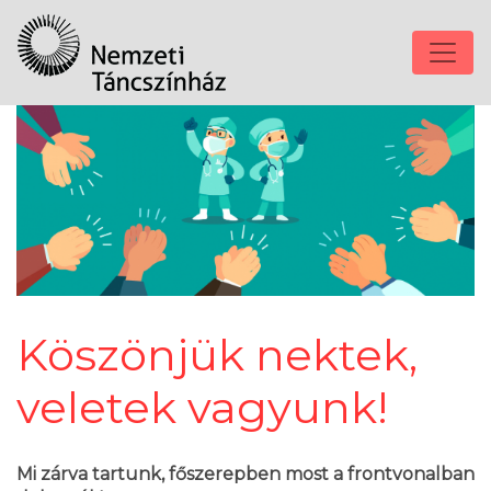
Köszönjük nektek,
veletek vagyunk!
Mi zárva tartunk, főszerepben most a frontvonalban