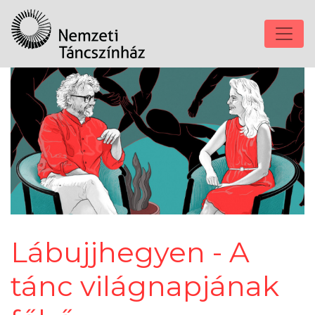
Lábujjhegyen - A
tánc világnapjának