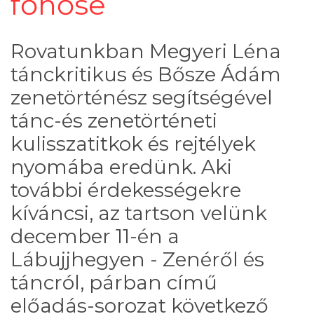
főhőse
Rovatunkban Megyeri Léna
tánckritikus és Bősze Ádám
zenetörténész segítségével
tánc-és zenetörténeti
kulisszatitkok és rejtélyek
nyomába eredünk. Aki
további érdekességekre
kíváncsi, az tartson velünk
december 11-én a
Lábujjhegyen - Zenéről és
táncról, párban című
előadás-sorozat következő