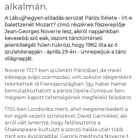
alkalmán.
A Lábujjhegyen előadás-sorozat Párizs ítélete - írt-e
balettzenét Mozart? című részének főszereplője
Jean-Georges Noverre lesz, akiről napjainkban
kevesebb szó esik, viszont tánctörténeti
jelentőségét hűen tükrözi, hogy 1982 óta az ő
születésnapján - április 29-én - ünnepeljük a tánc
világnapját.
Noverre 1727-ben született Párizsban, de mivel
édesapja svájci származású volt, sokszor idegenként
tekintettek rá Franciaországban. Így, habár hamar
bemutatkozhatott a párizsi Opéra-Comique-ben,
mégsem kapott tehetségének megfelelő feladatot.
1755-ben Londonba ment, ahol megismerkedett a
kor egyik vezető színészével, David Garrickkel, aki
arról vált ismertté, hogy felélesztette a
Shakespeare-kultuszt a szerző halála után több
mint egy évszázaddal. Garrick meghívta Noverre-t,