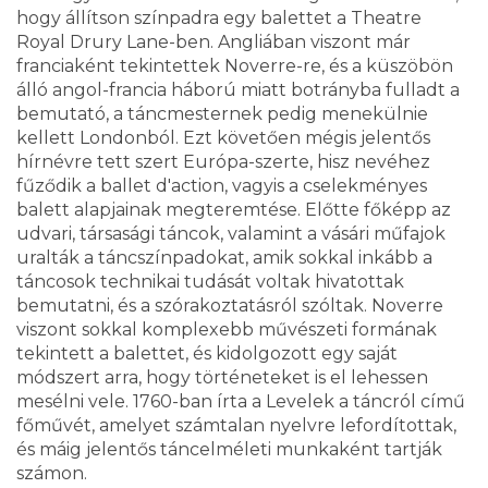
hogy állítson színpadra egy balettet a Theatre
Royal Drury Lane-ben. Angliában viszont már
franciaként tekintettek Noverre-re, és a küszöbön
álló angol-francia háború miatt botrányba fulladt a
bemutató, a táncmesternek pedig menekülnie
kellett Londonból. Ezt követően mégis jelentős
hírnévre tett szert Európa-szerte, hisz nevéhez
fűződik a ballet d'action, vagyis a cselekményes
balett alapjainak megteremtése. Előtte főképp az
udvari, társasági táncok, valamint a vásári műfajok
uralták a táncszínpadokat, amik sokkal inkább a
táncosok technikai tudását voltak hivatottak
bemutatni, és a szórakoztatásról szóltak. Noverre
viszont sokkal komplexebb művészeti formának
tekintett a balettet, és kidolgozott egy saját
módszert arra, hogy történeteket is el lehessen
mesélni vele. 1760-ban írta a Levelek a táncról című
főművét, amelyet számtalan nyelvre lefordítottak,
és máig jelentős táncelméleti munkaként tartják
számon.