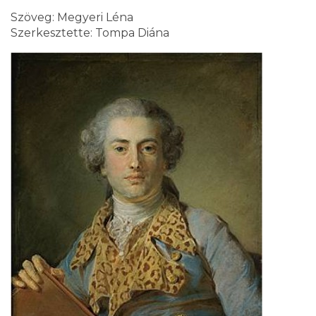
Szöveg: Megyeri Léna
Szerkesztette: Tompa Diána