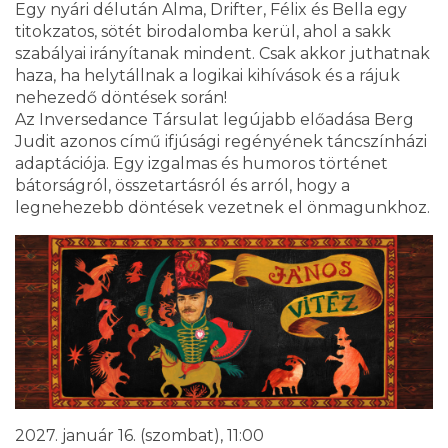
Egy nyári délután Alma, Drifter, Félix és Bella egy
titokzatos, sötét birodalomba kerül, ahol a sakk
szabályai irányítanak mindent. Csak akkor juthatnak
haza, ha helytállnak a logikai kihívások és a rájuk
nehezedő döntések során!
Az Inversedance Társulat legújabb előadása Berg
Judit azonos című ifjúsági regényének táncszínházi
adaptációja. Egy izgalmas és humoros történet
bátorságról, összetartásról és arról, hogy a
legnehezebb döntések vezetnek el önmagunkhoz.
2027. január 16. (szombat), 11:00