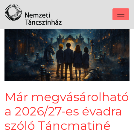
Már megvásárolható
a 2026/27-es évadra
szóló Táncmatiné