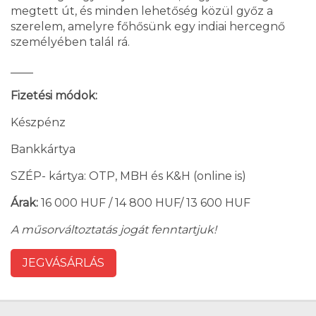
megtett út, és minden lehetőség közül győz a
szerelem, amelyre főhősünk egy indiai hercegnő
személyében talál rá.
____
Fizetési módok:
Készpénz
Bankkártya
SZÉP- kártya: OTP, MBH és K&H (online is)
Árak:
16 000 HUF / 14 800 HUF/ 13 600 HUF
A műsorváltoztatás jogát fenntartjuk!
JEGVÁSÁRLÁS