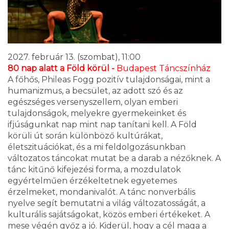
2027. február 13. (szombat), 11:00
80 nap alatt a Föld körül -
Budapest Táncszínház
A főhős, Phileas Fogg pozitív tulajdonságai, mint a
humanizmus, a becsület, az adott szó és az
egészséges versenyszellem, olyan emberi
tulajdonságok, melyekre gyermekeinket és
ifjúságunkat nap mint nap tanítani kell. A Föld
körüli út során különböző kultúrákat,
életszituációkat, és a mi feldolgozásunkban
változatos táncokat mutat be a darab a nézőknek. A
tánc kitűnő kifejezési forma, a mozdulatok
egyértelműen érzékeltetnek egyetemes
érzelmeket, mondanivalót. A tánc nonverbális
nyelve segít bemutatni a világ változatosságát, a
kulturális sajátságokat, közös emberi értékeket. A
mese végén győz a jó. Kiderül, hogy a cél maga a