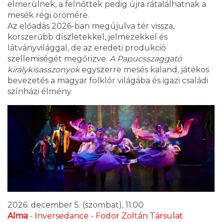
elmerülnek, a felnőttek pedig újra rátalálhatnak a
mesék régi örömére.
Az előadás 2026-ban megújulva tér vissza,
korszerűbb díszletekkel, jelmezekkel és
látványvilággal, de az eredeti produkció
szellemiségét megőrizve.
A Papucsszaggató
királykisasszonyok
egyszerre mesés kaland, játékos
bevezetés a magyar folklór világába és igazi családi
színházi élmény.
2026. december 5. (szombat), 11:00
Alma
- Inversedance - Fodor Zoltán Társulat