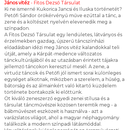
János vitéz
- Fitos Dezső Társulat
Ki ne ismerné Kukorica Jancsi és Iluska történetét?
Petőfi Sándor örökérvényű műve ezúttal a tánc, a
zene és a költészet nyelvén elevenedik meg a
színpadon.
A Fitos Dezső Társulat egy lendületes, látványos és
érzelmekben gazdag, újszerű táncszínházi
előadásban idézi meg János vitéz kalandokkal teli
útját, amely a Kárpát-medence változatos
tánckultúrájából és az utazásban érintett tájakra
jellemző táncokon keresztül mesél. A zene, a
virtuóz táncok és Petőfi jól ismert sorai különleges
egységet alkotnak, miközben a szerelem, a hűség, a
bátorság és az álmainkért való kitartó küzdelem
története bontakozik ki előttünk.
Öt kiváló zeneszerző egyedi zenei stílusa és a
társulat táncművészei közösen teremtik meg - a
bábművészet eszközeit is használva - azt a
varázslatos világot, ahol a magyar néphagyomány
találkozik a modern színpadi látásmóddal.