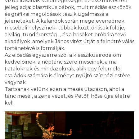
Vizualitásának különlegességét az összművészeti
jelleg adja: plasztikus bábok, multimédiás eszközök
és grafikai megoldások teszik izgalmassá a
jeleneteket. A kalandok során megelevenednek
mesebeli helyszínek- többek közt ;óriások földje,
alvilág, tündérország -, és a hősöket próbára tevő
akadályok ,amelyek János vitéz útját a felnőtté válás
történetévé is formálják.
Az előadás egyszerre szól a klasszikus irodalom
kedvelőinek, a néptánc szerelmeseinek, a mai
fiataloknak és mindazoknak, akik egy felemelő,
családok számára is élményt nyújtó színházi estére
vágynak.
Tartsanak velünk ezen a mesés utazáson, ahol a
tánc mesél, a zene vezet, és Petőfi hőse újra életre
kel!