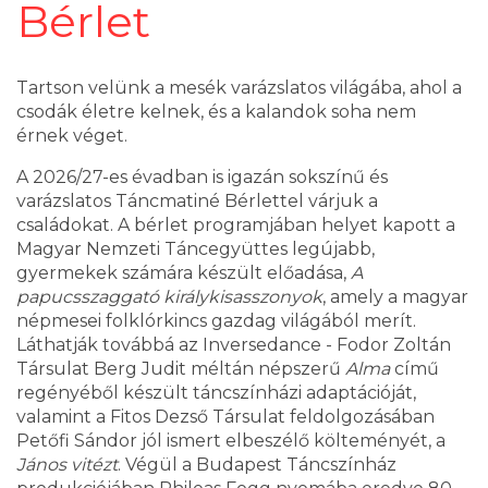
Bérlet
Tartson velünk a mesék varázslatos világába, ahol a
csodák életre kelnek, és a kalandok soha nem
érnek véget.
A 2026/27-es évadban is igazán sokszínű és
varázslatos Táncmatiné Bérlettel várjuk a
családokat. A bérlet programjában helyet kapott a
Magyar Nemzeti Táncegyüttes legújabb,
gyermekek számára készült előadása,
A
papucsszaggató királykisasszonyok
, amely a magyar
népmesei folklórkincs gazdag világából merít.
Láthatják továbbá az Inversedance - Fodor Zoltán
Társulat Berg Judit méltán népszerű
Alma
című
regényéből készült táncszínházi adaptációját,
valamint a Fitos Dezső Társulat feldolgozásában
Petőfi Sándor jól ismert elbeszélő költeményét, a
János vitézt
. Végül a Budapest Táncszínház