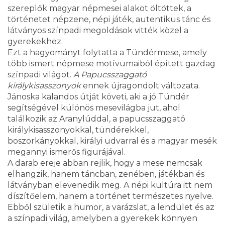
szereplők magyar népmesei alakot öltöttek, a
történetet népzene, népi játék, autentikus tánc és
látványos színpadi megoldások vitték közel a
gyerekekhez.
Ezt a hagyományt folytatta a Tündérmese, amely
több ismert népmese motívumaiból épített gazdag
színpadi világot.
A Papucsszaggató
királykisasszonyok
ennek újragondolt változata.
Jánoska kalandos útját követi, aki a jó Tündér
segítségével különös mesevilágba jut, ahol
találkozik az Aranylúddal, a papucsszaggató
királykisasszonyokkal, tündérekkel,
boszorkányokkal, királyi udvarral és a magyar mesék
megannyi ismerős figurájával.
A darab ereje abban rejlik, hogy a mese nemcsak
elhangzik, hanem táncban, zenében, játékban és
látványban elevenedik meg. A népi kultúra itt nem
díszítőelem, hanem a történet természetes nyelve.
Ebből születik a humor, a varázslat, a lendület és az
a színpadi világ, amelyben a gyerekek könnyen