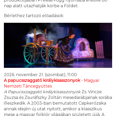
produkciójában Phileas Fogg nyomába eredve 80
nap alatt utazhatják körbe a Földet.
Bérlethez tartozó előadások:
2026. november 21. (szombat), 11:00
A papucsszaggató királykisasszonyok
- Magyar
Nemzeti Táncegyüttes
A Papucsszaggató királykisasszonyok
Zs. Vincze
Zsuzsa és Zsuráfszky Zoltán mesedarabjainak sorába
illeszkedik. A 2003-ban bemutatott Csipkerózsika
annak idején új utat nyitott, amikor a klasszikus
mese a magyar folklór világában született újjá. A